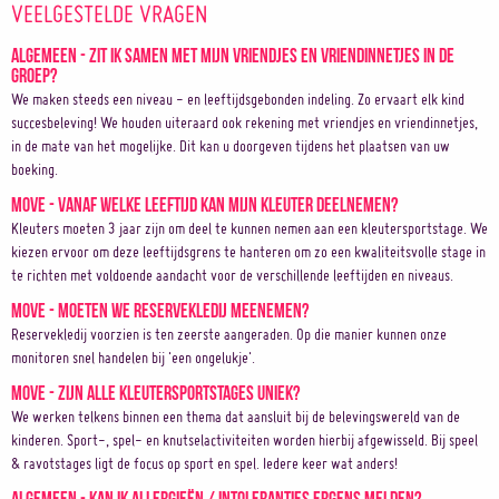
VEELGESTELDE VRAGEN
Algemeen - Zit ik samen met mijn vriendjes en vriendinnetjes in de
groep?
We maken steeds een niveau - en leeftijdsgebonden indeling. Zo ervaart elk kind
succesbeleving! We houden uiteraard ook rekening met vriendjes en vriendinnetjes,
in de mate van het mogelijke. Dit kan u doorgeven tijdens het plaatsen van uw
boeking.
Move - Vanaf welke leeftijd kan mijn kleuter deelnemen?
Kleuters moeten 3 jaar zijn om deel te kunnen nemen aan een kleutersportstage. We
kiezen ervoor om deze leeftijdsgrens te hanteren om zo een kwaliteitsvolle stage in
te richten met voldoende aandacht voor de verschillende leeftijden en niveaus.
Move - Moeten we reservekledij meenemen?
Reservekledij voorzien is ten zeerste aangeraden. Op die manier kunnen onze
monitoren snel handelen bij 'een ongelukje'.
Move - Zijn alle kleutersportstages uniek?
We werken telkens binnen een thema dat aansluit bij de belevingswereld van de
kinderen. Sport-, spel- en knutselactiviteiten worden hierbij afgewisseld. Bij speel
& ravotstages ligt de focus op sport en spel. Iedere keer wat anders!
Algemeen - Kan ik allergieën / intoleranties ergens melden?