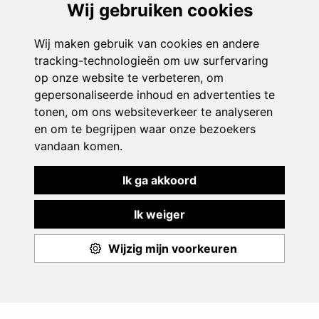
Play & Sport
Aanbod
Events
Monitoren
Over ons