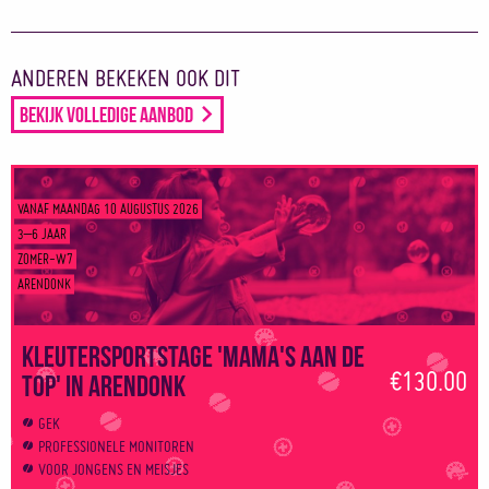
ANDEREN BEKEKEN OOK DIT
Bekijk volledige aanbod
VANAF MAANDAG 10 AUGUSTUS 2026
3–6 JAAR
ZOMER-W7
ARENDONK
Kleutersportstage 'Mama's aan de
€130.00
top' in Arendonk
GEK
PROFESSIONELE MONITOREN
VOOR JONGENS EN MEISJES