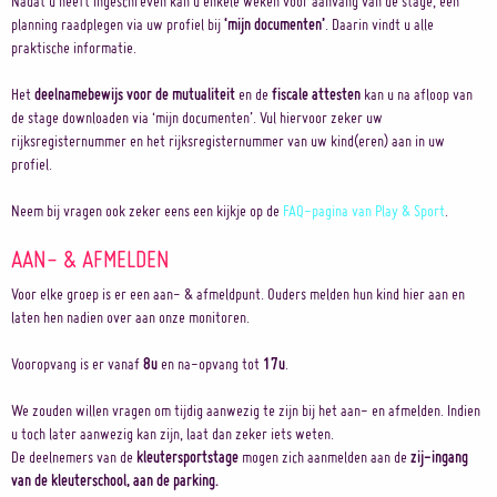
Nadat u heeft ingeschreven kan u enkele weken voor aanvang van de stage, een
planning raadplegen via uw profiel bij
‘mijn documenten’
. Daarin vindt u alle
praktische informatie.
Het
deelnamebewijs voor de mutualiteit
en de
fiscale attesten
kan u na afloop van
de stage downloaden via ‘mijn documenten’. Vul hiervoor zeker uw
rijksregisternummer en het rijksregisternummer van uw kind(eren) aan in uw
profiel.
Neem bij vragen ook zeker eens een kijkje op de
FAQ-pagina van Play & Sport
.
AAN- & AFMELDEN
Voor elke groep is er een aan- & afmeldpunt. Ouders melden hun kind hier aan en
laten hen nadien over aan onze monitoren.
Vooropvang is er vanaf
8u
en na-opvang tot
17u
.
We zouden willen vragen om tijdig aanwezig te zijn bij het aan- en afmelden. Indien
u toch later aanwezig kan zijn, laat dan zeker iets weten.
De deelnemers van de
kleutersportstage
mogen zich aanmelden aan de
zij-ingang
van de kleuterschool, aan de parking.