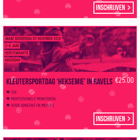
Inschrijven
VANAF DONDERDAG 05 NOVEMBER 2026
3–6 JAAR
HERFSTVAKANTIE
ARENDONK
€25.00
Kleutersportdag ‘Heksemie’ in Ravels
TOF
PROFESSIONELE MONITOREN
VOOR JONGENS EN MEISJES
Inschrijven