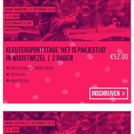
VANAF MAANDAG 21 DECEMBER 2026
3–6 JAAR
KERSTVAKANTIE-W1
ARENDONK
Kleutersportstage 'Het is pakjestijd'
€52.00
in Wuustwezel | 2 dagen
PROFESSIONELE MONITOREN
POPULAIR
KNUTSELEN
Inschrijven
VANAF DINSDAG 03 NOVEMBER 2026
3–6 JAAR