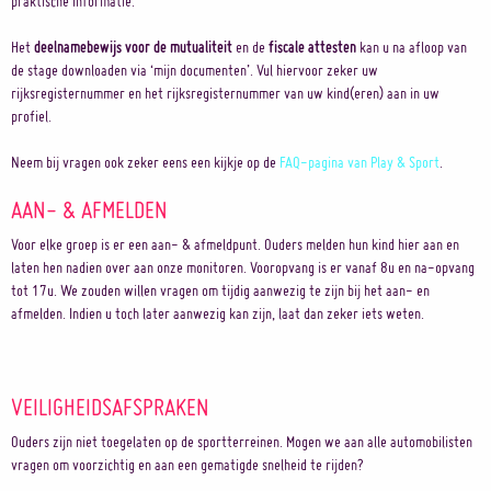
praktische informatie.
Het
deelnamebewijs voor de mutualiteit
en de
fiscale attesten
kan u na afloop van
de stage downloaden via ‘mijn documenten’. Vul hiervoor zeker uw
rijksregisternummer en het rijksregisternummer van uw kind(eren) aan in uw
profiel.
Neem bij vragen ook zeker eens een kijkje op de
FAQ-pagina van Play & Sport
.
AAN- & AFMELDEN
Voor elke groep is er een aan- & afmeldpunt. Ouders melden hun kind hier aan en
laten hen nadien over aan onze monitoren. Vooropvang is er vanaf 8u en na-opvang
tot 17u. We zouden willen vragen om tijdig aanwezig te zijn bij het aan- en
afmelden. Indien u toch later aanwezig kan zijn, laat dan zeker iets weten.
VEILIGHEIDSAFSPRAKEN
Ouders zijn niet toegelaten op de sportterreinen. Mogen we aan alle automobilisten
vragen om voorzichtig en aan een gematigde snelheid te rijden?