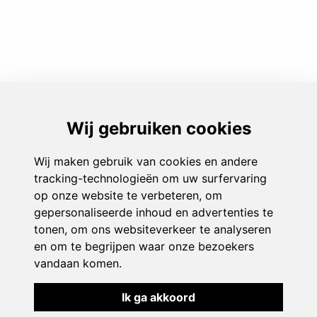
Play & Sport
Aanbod
Events
Monitoren
Over ons