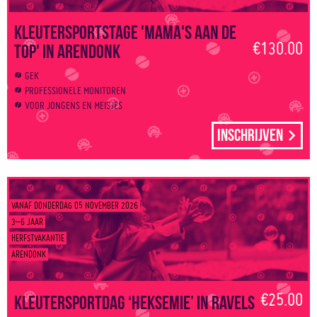
Kleutersportstage 'Mama's aan de
€130.00
top' in Arendonk
GEK
PROFESSIONELE MONITOREN
VOOR JONGENS EN MEISJES
Inschrijven
VANAF DONDERDAG 05 NOVEMBER 2026
3–6 JAAR
HERFSTVAKANTIE
ARENDONK
€25.00
Kleutersportdag ‘Heksemie’ in Ravels