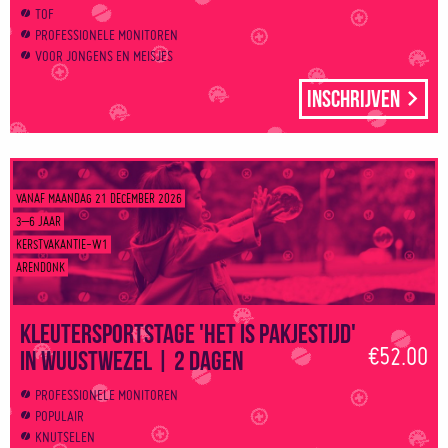
TOF
PROFESSIONELE MONITOREN
VOOR JONGENS EN MEISJES
Inschrijven
VANAF MAANDAG 21 DECEMBER 2026
3–6 JAAR
KERSTVAKANTIE-W1
ARENDONK
Kleutersportstage 'Het is pakjestijd'
€52.00
in Wuustwezel | 2 dagen
PROFESSIONELE MONITOREN
POPULAIR
KNUTSELEN