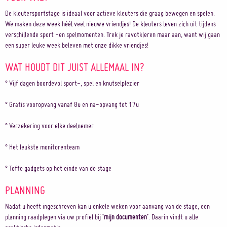
De kleutersportstage is ideaal voor actieve kleuters die graag bewegen en spelen.
We maken deze week héél veel nieuwe vriendjes! De kleuters leven zich uit tijdens
verschillende sport -en spelmomenten. Trek je ravotkleren maar aan, want wij gaan
een super leuke week beleven met onze dikke vriendjes!
WAT HOUDT DIT JUIST ALLEMAAL IN?
° Vijf dagen boordevol sport-, spel en knutselplezier
° Gratis vooropvang vanaf 8u en na-opvang tot 17u
° Verzekering voor elke deelnemer
° Het leukste monitorenteam
° Toffe gadgets op het einde van de stage
PLANNING
Nadat u heeft ingeschreven kan u enkele weken voor aanvang van de stage, een
planning raadplegen via uw profiel bij
‘mijn documenten’
. Daarin vindt u alle