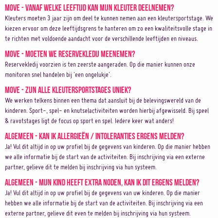
Move - Vanaf welke leeftijd kan mijn kleuter deelnemen?
Kleuters moeten 3 jaar zijn om deel te kunnen nemen aan een kleutersportstage. We
kiezen ervoor om deze leeftijdsgrens te hanteren om zo een kwaliteitsvolle stage in
te richten met voldoende aandacht voor de verschillende leeftijden en niveaus.
Move - Moeten we reservekledij meenemen?
Reservekledij voorzien is ten zeerste aangeraden. Op die manier kunnen onze
monitoren snel handelen bij 'een ongelukje'.
Move - Zijn alle kleutersportstages uniek?
We werken telkens binnen een thema dat aansluit bij de belevingswereld van de
kinderen. Sport-, spel- en knutselactiviteiten worden hierbij afgewisseld. Bij speel
& ravotstages ligt de focus op sport en spel. Iedere keer wat anders!
Algemeen - Kan ik allergieën / intoleranties ergens melden?
Ja! Vul dit altijd in op uw profiel bij de gegevens van kinderen. Op die manier hebben
we alle informatie bij de start van de activiteiten. Bij inschrijving via een externe
partner, gelieve dit te melden bij inschrijving via hun systeem.
Algemeen - Mijn kind heeft extra noden, kan ik dit ergens melden?
Ja! Vul dit altijd in op uw profiel bij de gegevens van uw kinderen. Op die manier
hebben we alle informatie bij de start van de activiteiten. Bij inschrijving via een
externe partner, gelieve dit even te melden bij inschrijving via hun systeem.