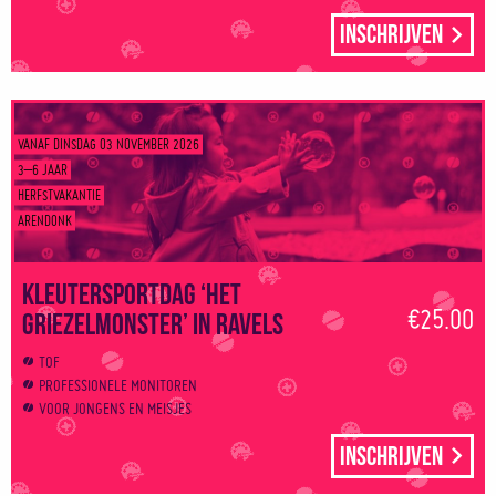
Inschrijven
VANAF DINSDAG 03 NOVEMBER 2026
3–6 JAAR
HERFSTVAKANTIE
ARENDONK
Kleutersportdag ‘Het
€25.00
griezelmonster’ in Ravels
TOF
PROFESSIONELE MONITOREN
VOOR JONGENS EN MEISJES
Inschrijven