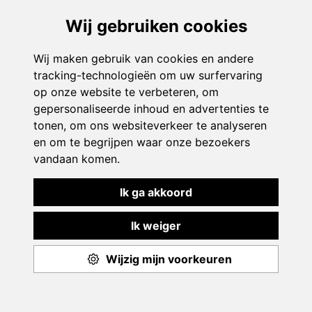
Hoogstraten (Wortel)
Kolonie 35
De Bonte Beestenboel
open in google maps
Itegem