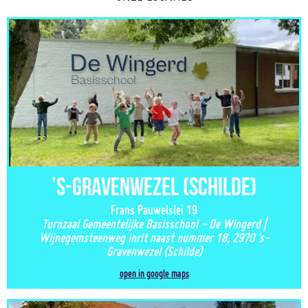
’s-Gravenwezel (Schilde)
Frans Pauwelslei 19
Turnzaal Gemeentelijke Basisschool - De Wingerd |
Wijnegemsteenweg inrit naast nummer 18, 2970 ’s-
Gravenwezel (Schilde)
open in google maps