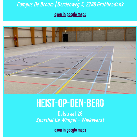
Campus De Droom | Berdenweg 5, 2288 Grobbendonk
open in google maps
Heist-op-den-Berg
Dalstraat 28
Sporthal De Wimpel - Wiekevorst
open in google maps