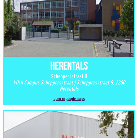
Herentals
Scheppersstraat 9
kOsh Campus Scheppersstraat | Scheppersstraat 9, 2200
Herentals
open in google maps