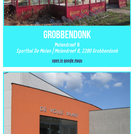
Grobbendonk
Molendreef 8
Sporthal De Molen | Molendreef 8, 2280 Grobbendonk
open in google maps