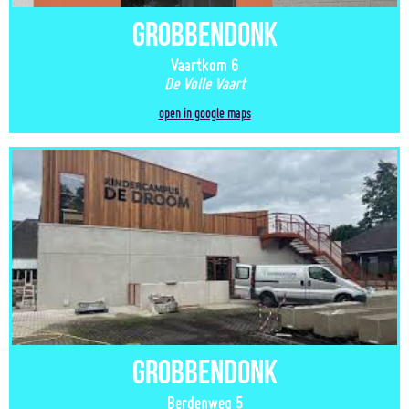
Grobbendonk
Vaartkom 6
De Volle Vaart
open in google maps
Grobbendonk
Berdenweg 5