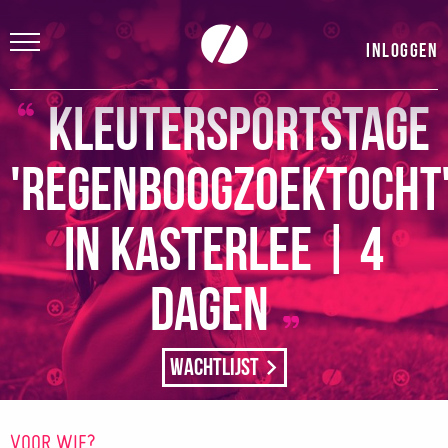
Inloggen
Kleutersportstage
'Regenboogzoektocht
in Kasterlee | 4
dagen
Wachtlijst
VOOR WIE?