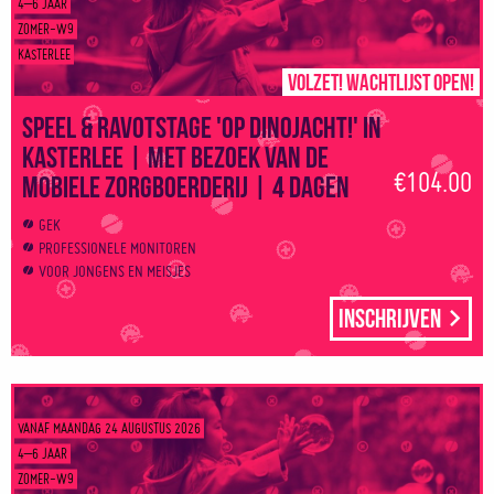
4–6 JAAR
ZOMER-W9
KASTERLEE
Volzet! Wachtlijst open!
Speel & Ravotstage 'Op dinojacht!' in
Kasterlee | Met bezoek van de
€104.00
mobiele zorgboerderij | 4 dagen
GEK
PROFESSIONELE MONITOREN
VOOR JONGENS EN MEISJES
Inschrijven
VANAF MAANDAG 24 AUGUSTUS 2026
4–6 JAAR
ZOMER-W9