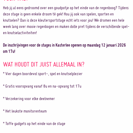
Heb jij al eens gedroomd over een goudpotje op het einde van de regenboog? Tijdens
deze stage is geen enkele droom té gek! Hou jij ook van spelen, sporten en
knutselen? Dan is deze kleutersportstage echt iets voor jou! We dromen een hele
week lang over mooie regenbogen en maken dolle pret tijdens de verschillende spel-
en knutselactiviteiten!
De inschrijvingen voor de stages in Kasterlee openen op maandag 12 januari 2026
om 17u!
WAT HOUDT DIT JUIST ALLEMAAL IN?
° Vier dagen boordevol sport-, spel en knutselplezier
° Gratis vooropvang vanaf 8u en na-opvang tot 17u
° Verzekering voor elke deelnemer
° Het leukste monitorenteam
° Toffe gadgets op het einde van de stage