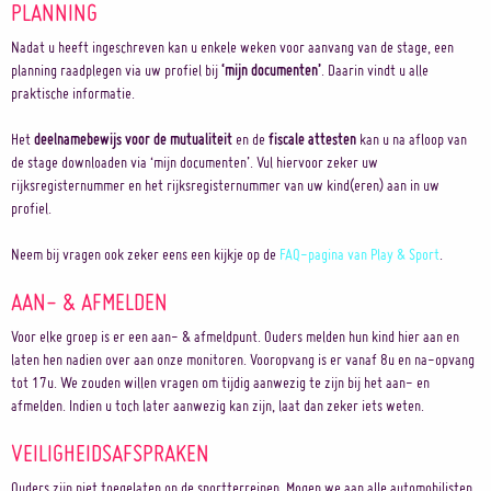
PLANNING
Nadat u heeft ingeschreven kan u enkele weken voor aanvang van de stage, een
planning raadplegen via uw profiel bij
‘mijn documenten’
. Daarin vindt u alle
praktische informatie.
Het
deelnamebewijs voor de mutualiteit
en de
fiscale attesten
kan u na afloop van
de stage downloaden via ‘mijn documenten’. Vul hiervoor zeker uw
rijksregisternummer en het rijksregisternummer van uw kind(eren) aan in uw
profiel.
Neem bij vragen ook zeker eens een kijkje op de
FAQ-pagina van Play & Sport
.
AAN- & AFMELDEN
Voor elke groep is er een aan- & afmeldpunt. Ouders melden hun kind hier aan en
laten hen nadien over aan onze monitoren. Vooropvang is er vanaf 8u en na-opvang
tot 17u. We zouden willen vragen om tijdig aanwezig te zijn bij het aan- en
afmelden. Indien u toch later aanwezig kan zijn, laat dan zeker iets weten.
VEILIGHEIDSAFSPRAKEN
Ouders zijn niet toegelaten op de sportterreinen. Mogen we aan alle automobilisten