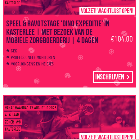
KASTERLEE
Volzet! Wachtlijst open!
Speel & Ravotstage 'Dino Expeditie' in
Kasterlee | Met bezoek van de
€104.00
mobiele zorgboerderij | 4 dagen
GEK
PROFESSIONELE MONITOREN
VOOR JONGENS EN MEISJES
Inschrijven
VANAF MAANDAG 17 AUGUSTUS 2026
4–6 JAAR
ZOMER-W8
KASTERLEE
Volzet! Wachtlijst open!