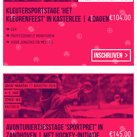
Kleutersportstage 'Het
€104.00
kleurenfeest' in Kasterlee | 4 dagen
GEK
PROFESSIONELE MONITOREN
VOOR JONGENS EN MEISJES
Inschrijven
VANAF MAANDAG 17 AUGUSTUS 2026
4–6 JAAR
ZOMER-W8
KASTERLEE
Avonturiertjesstage 'Sportpret' in
€145.00
Zandhoven | Met hockey-initiatie