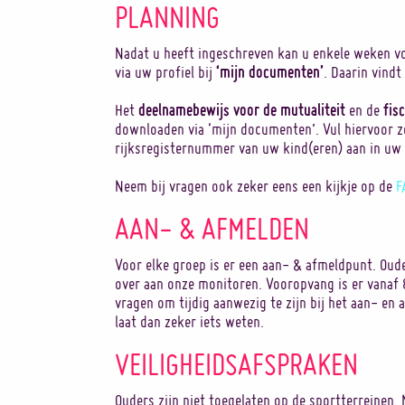
PLANNING
Nadat u heeft ingeschreven kan u enkele weken vo
‘mijn documenten’
via uw profiel bij
. Daarin vindt
deelnamebewijs voor de mutualiteit
fis
Het
en de
downloaden via ‘mijn documenten’. Vul hiervoor 
rijksregisternummer van uw kind(eren) aan in uw 
Neem bij vragen ook zeker eens een kijkje op de
F
AAN- & AFMELDEN
Voor elke groep is er een aan- & afmeldpunt. Oud
over aan onze monitoren. Vooropvang is er vanaf
vragen om tijdig aanwezig te zijn bij het aan- en 
laat dan zeker iets weten.
VEILIGHEIDSAFSPRAKEN
Ouders zijn niet toegelaten op de sportterreinen