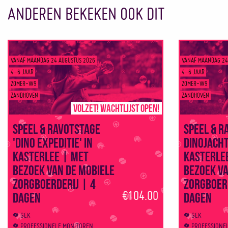
ANDEREN BEKEKEN OOK DIT
VANAF MAANDAG 24 AUGUSTUS 2026
VANAF MAANDAG 24
4–6 JAAR
4–6 JAAR
ZOMER-W9
ZOMER-W9
ZANDHOVEN
ZANDHOVEN
Volzet! Wachtlijst open!
Speel & Ravotstage
Speel & R
'Dino Expeditie' in
dinojacht!
Kasterlee | Met
Kasterle
bezoek van de mobiele
bezoek va
zorgboerderij | 4
zorgboerd
€104.00
dagen
dagen
GEK
GEK
PROFESSIONELE MONITOREN
PROFESSIONE