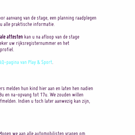
or aanvang van de stage, een planning raadplegen
 u alle praktische informatie.
cale attesten
kan u na afloop van de stage
zeker uw rijksregisternummer en het
profiel.
AQ-pagina van Play & Sport
.
ers melden hun kind hier aan en laten hen nadien
 8u en na-opvang tot 17u. We zouden willen
afmelden. Indien u toch later aanwezig kan zijn,
. Mogen we aan alle automobilisten vragen om