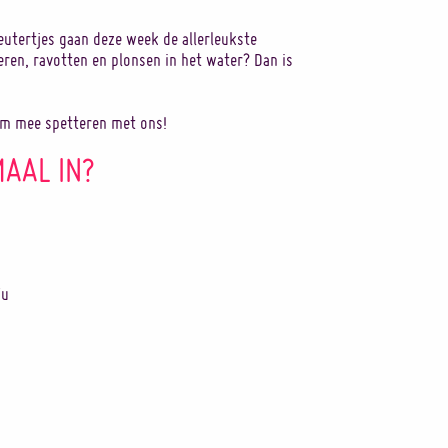
leutertjes gaan deze week de allerleukste
eren, ravotten en plonsen in het water? Dan is
om mee spetteren met ons!
MAAL IN?
7u