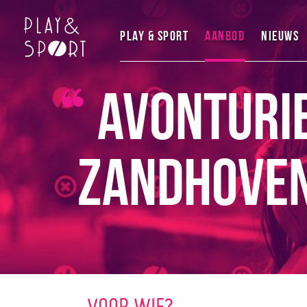
Play & Sport
Aanbod
Nieuws
Avonturie
Zandhoven
VOOR WIE?