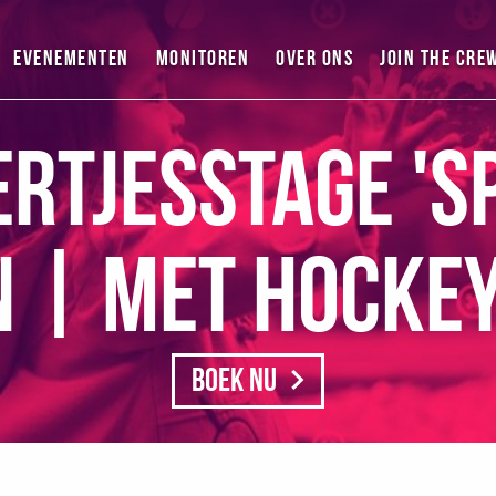
Evenementen
Monitoren
Over ons
Join the cre
rtjesstage 'Sp
 | Met hockey-
Boek nu