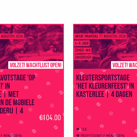
 AUGUSTUS 2026
VANAF MAANDAG 17 AUGUSTUS 2026
4–6 JAAR
ZOMER-W8
ZANDHOVEN
Volzet! Wachtlijst open!
Volzet! Wac
avotstage 'Op
Kleutersportstage
' in
'Het kleurenfeest' in
e | Met
Kasterlee | 4 dagen
n de mobiele
erij | 4
€104.00
GEK
LE MONITOREN
PROFESSIONELE MONITOREN