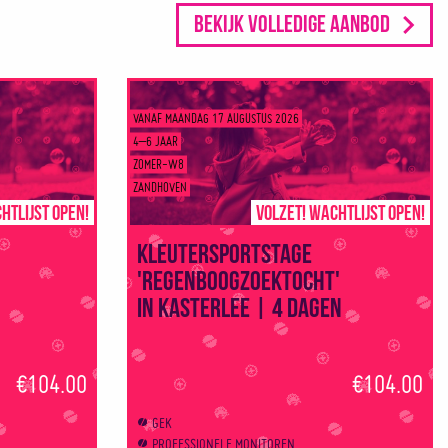
Bekijk volledige aanbod
VANAF MAANDAG 17 AUGUSTUS 2026
4–6 JAAR
ZOMER-W8
ZANDHOVEN
htlijst open!
Volzet! Wachtlijst open!
Kleutersportstage
'Regenboogzoektocht'
in Kasterlee | 4 dagen
€104.00
€104.00
GEK
PROFESSIONELE MONITOREN