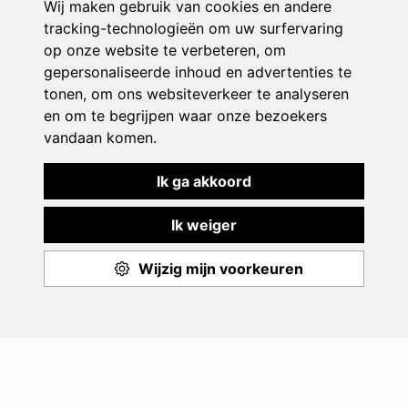
Play & Sport
Aanbod
Events
Monitoren
Over ons