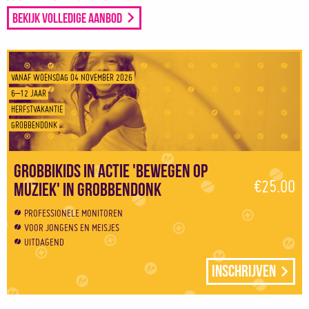
Bekijk volledige aanbod
VANAF WOENSDAG 04 NOVEMBER 2026
6–12 JAAR
HERFSTVAKANTIE
GROBBENDONK
Grobbikids in actie 'Bewegen op
€25.00
muziek' in Grobbendonk
PROFESSIONELE MONITOREN
VOOR JONGENS EN MEISJES
UITDAGEND
Inschrijven