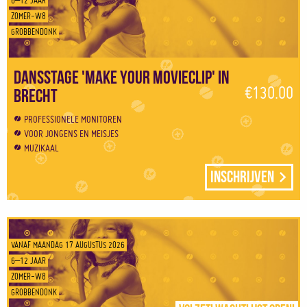
ZOMER-W8
GROBBENDONK
Dansstage 'Make your movieclip' in
€130.00
Brecht
PROFESSIONELE MONITOREN
VOOR JONGENS EN MEISJES
MUZIKAAL
Inschrijven
VANAF MAANDAG 17 AUGUSTUS 2026
6–12 JAAR
ZOMER-W8
GROBBENDONK