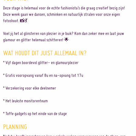
Deze stage is helemaal voor de echte fashionista’s die graag creatief bezig zijn!
Deze week gaan we dansen, schminken en natuurlijk stralen voor onze eigen
fotoshoot. 📸💃
Voel jij het al glinsteren van plezier in je buik? Kom dan zeker mee en laat jouw
glamour en glitter helemaal schitteren! 🌟
WAT HOUDT DIT JUIST ALLEMAAL IN?
° Vijf dagen boordevol glitter- en glamourplezier
° Gratis vooropvang vanaf 8u en na-opvang tot 17u
° Verzekering voor elke deelnemer
° Het leukste monitorenteam
° Toffe gadgets op het einde van de stage
PLANNING