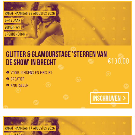
VANAF MAANDAG 24 AUGUSTUS 2026
6–12 JAAR
ZOMER-W9
GROBBENDONK
Glitter & Glamourstage 'Sterren van
€130.00
de show' in Brecht
VOOR JONGENS EN MEISJES
CREATIEF
KNUTSELEN
Inschrijven
VANAF MAANDAG 17 AUGUSTUS 2026
6–12 JAAR