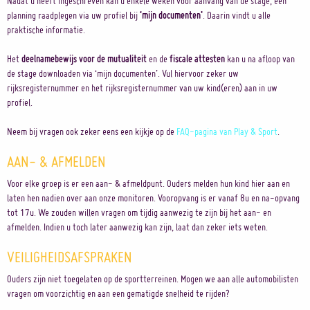
Nadat u heeft ingeschreven kan u enkele weken voor aanvang van de stage, een
planning raadplegen via uw profiel bij
‘mijn documenten’
. Daarin vindt u alle
praktische informatie.
Het
deelnamebewijs voor de mutualiteit
en de
fiscale attesten
kan u na afloop van
de stage downloaden via ‘mijn documenten’. Vul hiervoor zeker uw
rijksregisternummer en het rijksregisternummer van uw kind(eren) aan in uw
profiel.
Neem bij vragen ook zeker eens een kijkje op de
FAQ-pagina van Play & Sport
.
AAN- & AFMELDEN
Voor elke groep is er een aan- & afmeldpunt. Ouders melden hun kind hier aan en
laten hen nadien over aan onze monitoren. Vooropvang is er vanaf 8u en na-opvang
tot 17u. We zouden willen vragen om tijdig aanwezig te zijn bij het aan- en
afmelden. Indien u toch later aanwezig kan zijn, laat dan zeker iets weten.
VEILIGHEIDSAFSPRAKEN
Ouders zijn niet toegelaten op de sportterreinen. Mogen we aan alle automobilisten
vragen om voorzichtig en aan een gematigde snelheid te rijden?