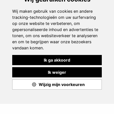
Play & Sport
Aanbod
Events
Monitoren
Over ons