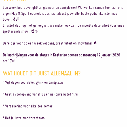
Een week boordevol glitter, glamour en dansplezier! We werken samen toe naar ons
eigen Play & Sport optreden, dus haal alvast jouw allerbeste podiumkunsten naar
boven. 💃🎉
En alsof dat nog niet genoeg is… we maken ook zelf de mooiste decoraties voor onze
spetterende show! 🎨✨
Bereid je voor op een week vol dans, creativiteit en showtime! 🌟
De inschrijvingen voor de stages in Kasterlee openen op maandag 12 januari 2026
om 17u!
WAT HOUDT DIT JUIST ALLEMAAL IN?
° Vijf dagen boordevol gym- en dansplezier
° Gratis vooropvang vanaf 8u en na-opvang tot 17u
° Verzekering voor elke deelnemer
° Het leukste monitorenteam