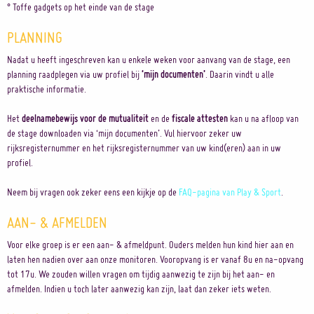
° Toffe gadgets op het einde van de stage
PLANNING
Nadat u heeft ingeschreven kan u enkele weken voor aanvang van de stage, een
planning raadplegen via uw profiel bij
‘mijn documenten’
. Daarin vindt u alle
praktische informatie.
Het
deelnamebewijs voor de mutualiteit
en de
fiscale attesten
kan u na afloop van
de stage downloaden via ‘mijn documenten’. Vul hiervoor zeker uw
rijksregisternummer en het rijksregisternummer van uw kind(eren) aan in uw
profiel.
Neem bij vragen ook zeker eens een kijkje op de
FAQ-pagina van Play & Sport
.
AAN- & AFMELDEN
Voor elke groep is er een aan- & afmeldpunt. Ouders melden hun kind hier aan en
laten hen nadien over aan onze monitoren. Vooropvang is er vanaf 8u en na-opvang
tot 17u. We zouden willen vragen om tijdig aanwezig te zijn bij het aan- en
afmelden. Indien u toch later aanwezig kan zijn, laat dan zeker iets weten.