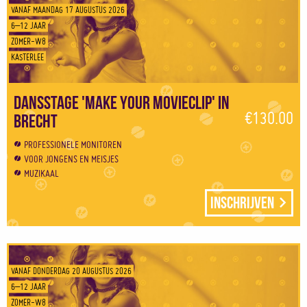
VANAF MAANDAG 17 AUGUSTUS 2026
6–12 JAAR
ZOMER-W8
KASTERLEE
Dansstage 'Make your movieclip' in
€130.00
Brecht
PROFESSIONELE MONITOREN
VOOR JONGENS EN MEISJES
MUZIKAAL
Inschrijven
VANAF DONDERDAG 20 AUGUSTUS 2026
6–12 JAAR
ZOMER-W8