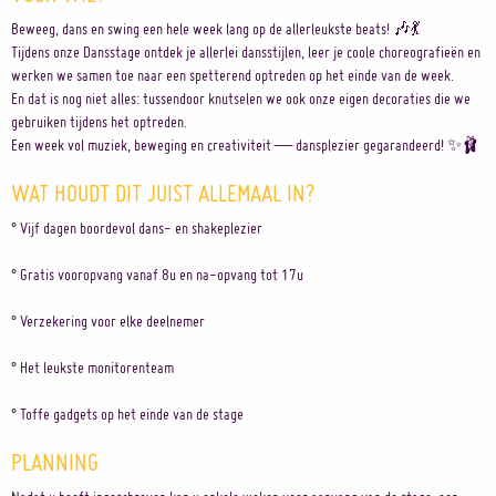
Beweeg, dans en swing een hele week lang op de allerleukste beats! 🎶💃
Tijdens onze Dansstage ontdek je allerlei dansstijlen, leer je coole choreografieën en
werken we samen toe naar een spetterend optreden op het einde van de week.
En dat is nog niet alles: tussendoor knutselen we ook onze eigen decoraties die we
gebruiken tijdens het optreden.
Een week vol muziek, beweging en creativiteit — dansplezier gegarandeerd! ✨🩰
WAT HOUDT DIT JUIST ALLEMAAL IN?
° Vijf dagen boordevol dans- en shakeplezier
° Gratis vooropvang vanaf 8u en na-opvang tot 17u
° Verzekering voor elke deelnemer
° Het leukste monitorenteam
° Toffe gadgets op het einde van de stage
PLANNING