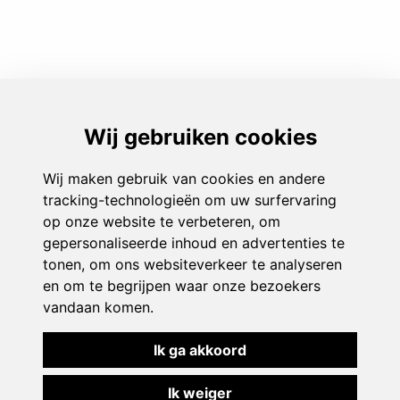
Play & Sport
Aanbod
Events
Monitoren
Over ons