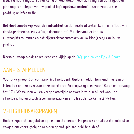
Nadat u heeft ingeschreven kan u enkele weken voor aanvang van de stage, een
planning raadplegen via uw profiel bij
‘mijn documenten’
. Daarin vindt u alle
praktische informatie.
Het
deelnamebewijs voor de mutualiteit
en de
fiscale attesten
kan u na afloop van
de stage downloaden via ‘mijn documenten’. Vul hiervoor zeker uw
rijksregisternummer en het rijksregisternummer van uw kind(eren) aan in uw
profiel.
Neem bij vragen ook zeker eens een kijkje op de
FAQ-pagina van Play & Sport
.
AAN- & AFMELDEN
Voor elke groep is er een aan- & afmeldpunt. Ouders melden hun kind hier aan en
laten hen nadien over aan onze monitoren. Vooropvang is er vanaf 8u en na-opvang
tot 17u. We zouden willen vragen om tijdig aanwezig te zijn bij het aan- en
afmelden. Indien u toch later aanwezig kan zijn, laat dan zeker iets weten.
VEILIGHEIDSAFSPRAKEN
Ouders zijn niet toegelaten op de sportterreinen. Mogen we aan alle automobilisten
vragen om voorzichtig en aan een gematigde snelheid te rijden?