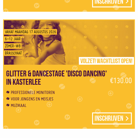
Inschrijven
VANAF MAANDAG 17 AUGUSTUS 2026
6–12 JAAR
ZOMER-W8
BRASSCHAAT
Volzet! Wachtlijst open!
Glitter & Dancestage 'Disco Dancing'
€130.00
in Kasterlee
PROFESSIONELE MONITOREN
VOOR JONGENS EN MEISJES
MUZIKAAL
Inschrijven