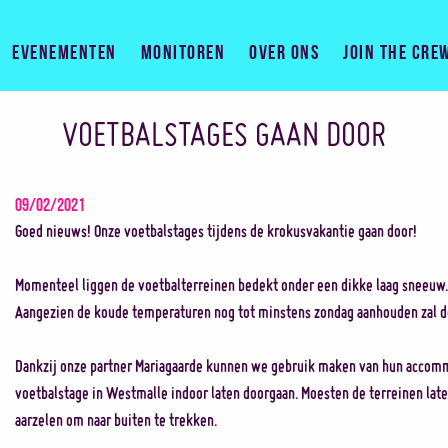
Evenementen
Monitoren
Over ons
Join the cre
VOETBALSTAGES GAAN DOOR
09/02/2021
Goed nieuws! Onze voetbalstages tijdens de krokusvakantie gaan door!
Momenteel liggen de voetbalterreinen bedekt onder een dikke laag sneeuw.
Aangezien de koude temperaturen nog tot minstens zondag aanhouden zal d
Dankzij onze partner Mariagaarde kunnen we gebruik maken van hun accomm
voetbalstage in Westmalle indoor laten doorgaan. Moesten de terreinen later
aarzelen om naar buiten te trekken.