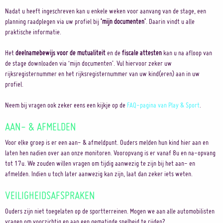
Nadat u heeft ingeschreven kan u enkele weken voor aanvang van de stage, een
planning raadplegen via uw profiel bij
‘mijn documenten’
. Daarin vindt u alle
praktische informatie.
Het
deelnamebewijs voor de mutualiteit
en de
fiscale attesten
kan u na afloop van
de stage downloaden via ‘mijn documenten’. Vul hiervoor zeker uw
rijksregisternummer en het rijksregisternummer van uw kind(eren) aan in uw
profiel.
Neem bij vragen ook zeker eens een kijkje op de
FAQ-pagina van Play & Sport
.
AAN- & AFMELDEN
Voor elke groep is er een aan- & afmeldpunt. Ouders melden hun kind hier aan en
laten hen nadien over aan onze monitoren. Vooropvang is er vanaf 8u en na-opvang
tot 17u. We zouden willen vragen om tijdig aanwezig te zijn bij het aan- en
afmelden. Indien u toch later aanwezig kan zijn, laat dan zeker iets weten.
VEILIGHEIDSAFSPRAKEN
Ouders zijn niet toegelaten op de sportterreinen. Mogen we aan alle automobilisten
vragen om voorzichtig en aan een gematigde snelheid te rijden?