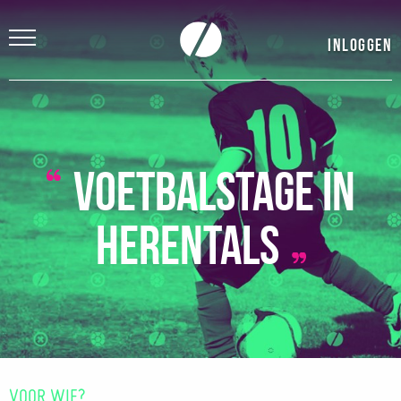
Inloggen
Voetbalstage in
Herentals
VOOR WIE?