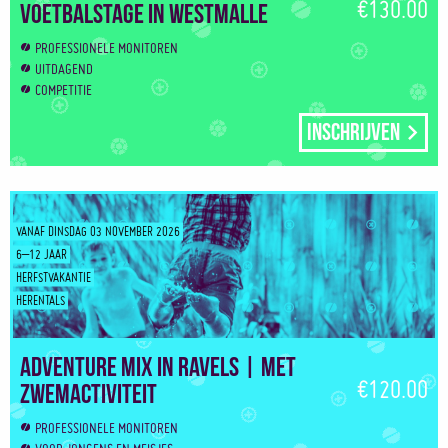
€130.00
Voetbalstage in Westmalle
PROFESSIONELE MONITOREN
UITDAGEND
COMPETITIE
Inschrijven
VANAF DINSDAG 03 NOVEMBER 2026
6–12 JAAR
HERFSTVAKANTIE
HERENTALS
Adventure Mix in Ravels | Met
€120.00
zwemactiviteit
PROFESSIONELE MONITOREN