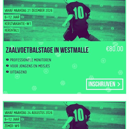
VANAF MAANDAG 21 DECEMBER 2026
6–12 JAAR
KERSTVAKANTIE-W1
HERENTALS
€80.00
Zaalvoetbalstage in Westmalle
PROFESSIONELE MONITOREN
VOOR JONGENS EN MEISJES
UITDAGEND
Inschrijven
VANAF MAANDAG 24 AUGUSTUS 2026
6–12 JAAR
ZOMER-W9