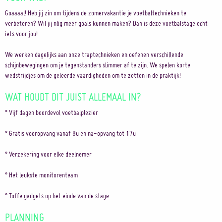
Goaaaal! Heb jij zin om tijdens de zomervakantie je voetbaltechnieken te
verbeteren? Wil jij nóg meer goals kunnen maken? Dan is deze voetbalstage echt
iets voor jou!
We werken dagelijks aan onze traptechnieken en oefenen verschillende
schijnbewegingen om je tegenstanders slimmer af te zijn. We spelen korte
wedstrijdjes om de geleerde vaardigheden om te zetten in de praktijk!
WAT HOUDT DIT JUIST ALLEMAAL IN?
° Vijf dagen boordevol voetbalplezier
° Gratis vooropvang vanaf 8u en na-opvang tot 17u
° Verzekering voor elke deelnemer
° Het leukste monitorenteam
° Toffe gadgets op het einde van de stage
PLANNING