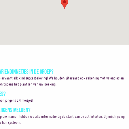
vriendinnetjes in de groep?
o ervaart elk kind succesbeleving! We houden uiteraard ook rekening met vriendjes en
en tijdens het plaatsen van uw boeking.
es?
or jongens EN meisjes!
 ergens melden?
Op die manier hebben we alle informatie bij de start van de activiteiten. Bij inschrijving
ia hun systeem.