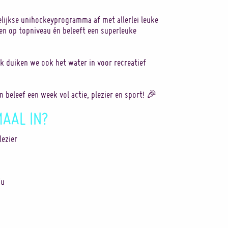
elijkse unihockeyprogramma af met allerlei leuke
sen op topniveau én beleeft een superleuke
 duiken we ook het water in voor recreatief
n beleef een week vol actie, plezier en sport! 🎉
MAAL IN?
lezier
7u