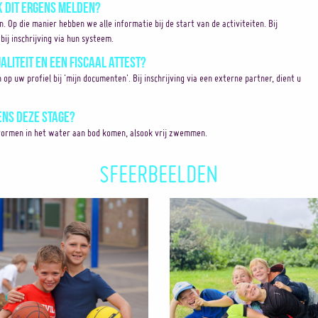
k dit ergens melden?
en. Op die manier hebben we alle informatie bij de start van de activiteiten. Bij
bij inschrijving via hun systeem.
aliteit en een fiscaal attest?
 uw profiel bij 'mijn documenten'. Bij inschrijving via een externe partner, dient u
ens deze stage?
elvormen in het water aan bod komen, alsook vrij zwemmen.
SFEERBEELDEN