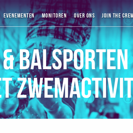
Evenementen
Monitoren
Over ons
Join the cre
& Balsporten
t zwemactivi