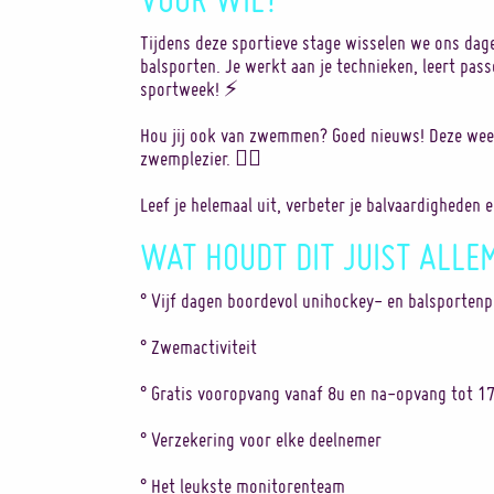
Tijdens deze sportieve stage wisselen we ons dag
balsporten. Je werkt aan je technieken, leert pas
sportweek! ⚡
Hou jij ook van zwemmen? Goed nieuws! Deze week
zwemplezier. 🏊‍♂️
Leef je helemaal uit, verbeter je balvaardigheden e
WAT HOUDT DIT JUIST ALLE
° Vijf dagen boordevol unihockey- en balsportenp
° Zwemactiviteit
° Gratis vooropvang vanaf 8u en na-opvang tot 1
° Verzekering voor elke deelnemer
° Het leukste monitorenteam