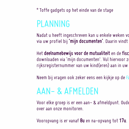
° Toffe gadgets op het einde van de stage
PLANNING
Nadat u heeft ingeschreven kan u enkele weken vo
‘mijn documenten’
via uw profiel bij
. Daarin vindt
deelnamebewijs voor de mutualiteit
fis
Het
en de
downloaden via ‘mijn documenten’. Vul hiervoor 
rijksregisternummer van uw kind(eren) aan in uw 
Neem bij vragen ook zeker eens een kijkje op de
F
AAN- & AFMELDEN
Voor elke groep is er een aan- & afmeldpunt. Oud
over aan onze monitoren.
8u
17u
Vooropvang is er vanaf
en na-opvang tot
.