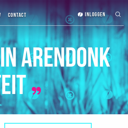
Inloggen
w
Contact
 in Arendonk
teit