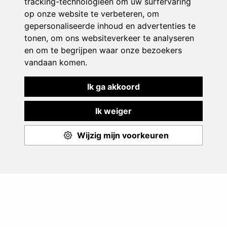
Play & Sport
Aanbod
Events
Monitoren
Over ons
© 2026 - PLAY & SPORT - ANTWERPSESTEENWEG 338A BUS 5 - 2390