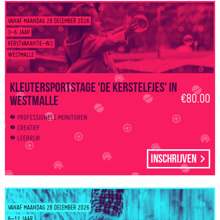
VANAF MAANDAG 28 DECEMBER 2026
3–6 JAAR
KERSTVAKANTIE-W2
WESTMALLE
Kleutersportstage 'De kerstelfjes' in
€80.00
Westmalle
PROFESSIONELE MONITOREN
CREATIEF
LEERRIJK
Inschrijven
VANAF MAANDAG 28 DECEMBER 2026
6–12 JAAR