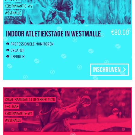
KERSTVAKANTIE-W2
WESTMALLE
€80.00
Indoor atletiekstage in Westmalle
PROFESSIONELE MONITOREN
CREATIEF
LEERRIJK
Inschrijven
VANAF MAANDAG 21 DECEMBER 2026
3–6 JAAR
KERSTVAKANTIE-W1
WESTMALLE