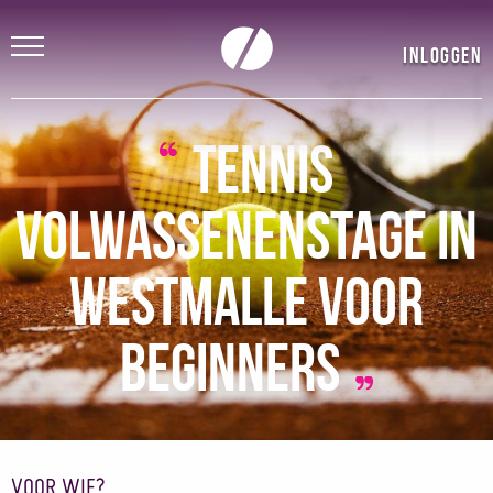
Inloggen
Tennis
Volwassenenstage in
Westmalle voor
beginners
VOOR WIE?