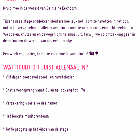
Kruip mee in de wereld van De Kleine Eekhoorn!
Tijdens deze stage ontdekken kleuters hoe leuk het is om te ravotten in het bos,
noten te verzamelen en allerlei avonturen mee te maken zoals een echte eekhoorn.
We spelen, knutselen en bewegen ons helemaal uit, terwijl we op ontdekking gaan in
de natuur en de wereld van ons eekhoorntje.
Een week vol plezier, fantasie en kleine bosavonturen! 🐿️🌳
WAT HOUDT DIT JUIST ALLEMAAL IN?
° Vijf dagen boordevol speel- en ravotplezier
° Gratis vooropvang vanaf 8u en na-opvang tot 17u
° Verzekering voor elke deelnemer
° Het leukste monitorenteam
° Toffe gadgets op het einde van de stage