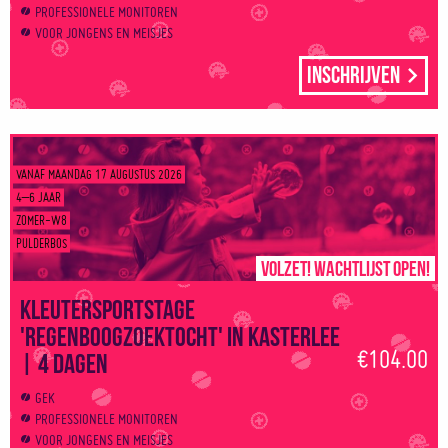
PROFESSIONELE MONITOREN
VOOR JONGENS EN MEISJES
Inschrijven
VANAF MAANDAG 17 AUGUSTUS 2026
4–6 JAAR
ZOMER-W8
PULDERBOS
Volzet! Wachtlijst open!
Kleutersportstage
'Regenboogzoektocht' in Kasterlee
€104.00
| 4 dagen
GEK
PROFESSIONELE MONITOREN
VOOR JONGENS EN MEISJES