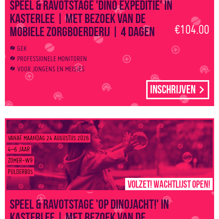
Speel & Ravotstage 'Dino Expeditie' in
Kasterlee | Met bezoek van de
€104.00
mobiele zorgboerderij | 4 dagen
GEK
PROFESSIONELE MONITOREN
VOOR JONGENS EN MEISJES
Inschrijven
VANAF MAANDAG 24 AUGUSTUS 2026
4–6 JAAR
ZOMER-W9
PULDERBOS
Volzet! Wachtlijst open!
Speel & Ravotstage 'Op dinojacht!' in
Kasterlee | Met bezoek van de