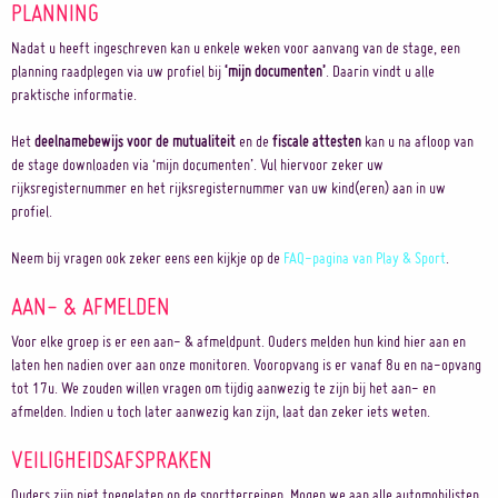
PLANNING
Nadat u heeft ingeschreven kan u enkele weken voor aanvang van de stage, een
planning raadplegen via uw profiel bij
‘mijn documenten’
. Daarin vindt u alle
praktische informatie.
Het
deelnamebewijs voor de mutualiteit
en de
fiscale attesten
kan u na afloop van
de stage downloaden via ‘mijn documenten’. Vul hiervoor zeker uw
rijksregisternummer en het rijksregisternummer van uw kind(eren) aan in uw
profiel.
Neem bij vragen ook zeker eens een kijkje op de
FAQ-pagina van Play & Sport
.
AAN- & AFMELDEN
Voor elke groep is er een aan- & afmeldpunt. Ouders melden hun kind hier aan en
laten hen nadien over aan onze monitoren. Vooropvang is er vanaf 8u en na-opvang
tot 17u. We zouden willen vragen om tijdig aanwezig te zijn bij het aan- en
afmelden. Indien u toch later aanwezig kan zijn, laat dan zeker iets weten.
VEILIGHEIDSAFSPRAKEN
Ouders zijn niet toegelaten op de sportterreinen. Mogen we aan alle automobilisten