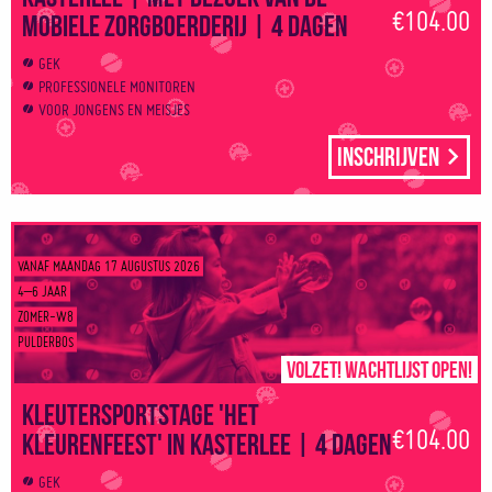
€104.00
mobiele zorgboerderij | 4 dagen
GEK
PROFESSIONELE MONITOREN
VOOR JONGENS EN MEISJES
Inschrijven
VANAF MAANDAG 17 AUGUSTUS 2026
4–6 JAAR
ZOMER-W8
PULDERBOS
Volzet! Wachtlijst open!
Kleutersportstage 'Het
€104.00
kleurenfeest' in Kasterlee | 4 dagen
GEK