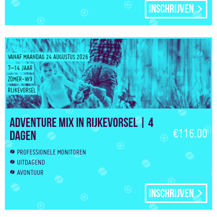
Inschrijven
VANAF MAANDAG 24 AUGUSTUS 2026
7–14 JAAR
ZOMER-W9
RIJKEVORSEL
Adventure Mix in Rijkevorsel | 4
€116.00
dagen
PROFESSIONELE MONITOREN
UITDAGEND
AVONTUUR
Inschrijven