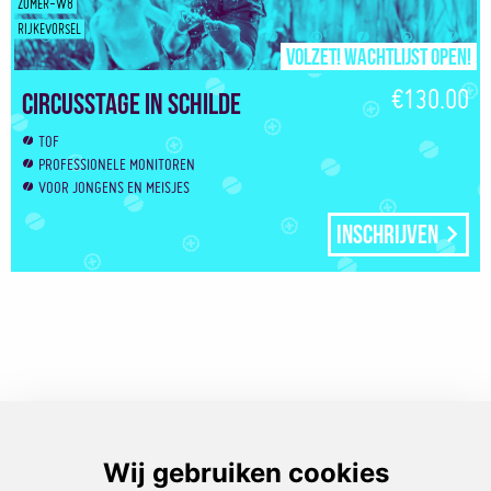
ZOMER-W8
RIJKEVORSEL
Volzet! Wachtlijst open!
€130.00
Circusstage in Schilde
TOF
PROFESSIONELE MONITOREN
VOOR JONGENS EN MEISJES
Inschrijven