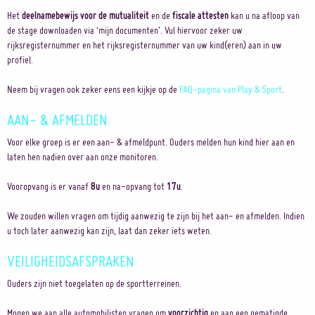
Het
deelnamebewijs voor de mutualiteit
en de
fiscale attesten
kan u na afloop van
de stage downloaden via ‘mijn documenten’. Vul hiervoor zeker uw
rijksregisternummer en het rijksregisternummer van uw kind(eren) aan in uw
profiel.
Neem bij vragen ook zeker eens een kijkje op de
FAQ-pagina van Play & Sport
.
AAN- & AFMELDEN
Voor elke groep is er een aan- & afmeldpunt. Ouders melden hun kind hier aan en
laten hen nadien over aan onze monitoren.
Vooropvang is er vanaf
8u
en na-opvang tot
17u
.
We zouden willen vragen om tijdig aanwezig te zijn bij het aan- en afmelden. Indien
u toch later aanwezig kan zijn, laat dan zeker iets weten.
VEILIGHEIDSAFSPRAKEN
Ouders zijn niet toegelaten op de sportterreinen.
Mogen we aan alle automobilisten vragen om
voorzichtig
en aan een gematigde