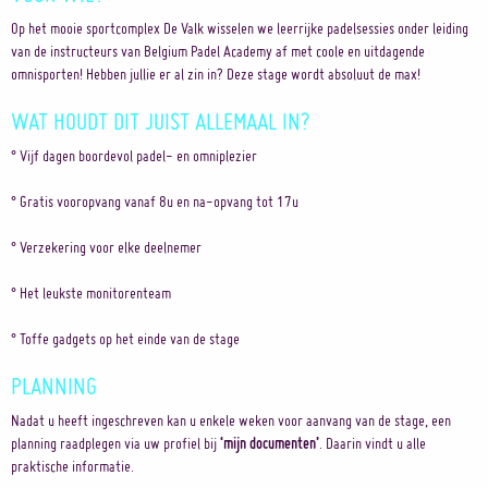
Op het mooie sportcomplex De Valk wisselen we leerrijke padelsessies onder leiding
van de instructeurs van Belgium Padel Academy af met coole en uitdagende
omnisporten! Hebben jullie er al zin in? Deze stage wordt absoluut de max!
WAT HOUDT DIT JUIST ALLEMAAL IN?
° Vijf dagen boordevol padel- en omniplezier
° Gratis vooropvang vanaf 8u en na-opvang tot 17u
° Verzekering voor elke deelnemer
° Het leukste monitorenteam
° Toffe gadgets op het einde van de stage
PLANNING
Nadat u heeft ingeschreven kan u enkele weken voor aanvang van de stage, een
planning raadplegen via uw profiel bij
‘mijn documenten’
. Daarin vindt u alle
praktische informatie.