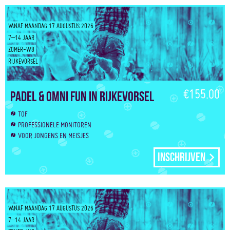
VANAF MAANDAG 17 AUGUSTUS 2026
7–14 JAAR
ZOMER-W8
RIJKEVORSEL
€155.00
Padel & Omni Fun in Rijkevorsel
TOF
PROFESSIONELE MONITOREN
VOOR JONGENS EN MEISJES
Inschrijven
VANAF MAANDAG 17 AUGUSTUS 2026
7–14 JAAR