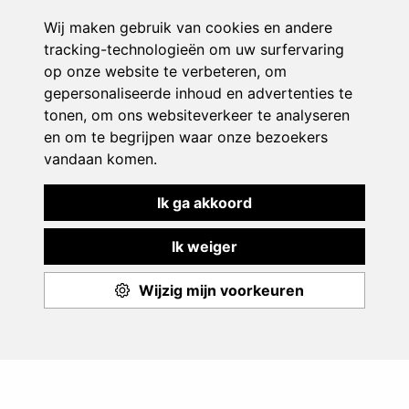
Play & Sport
Aanbod
Events
Monitoren
Over ons