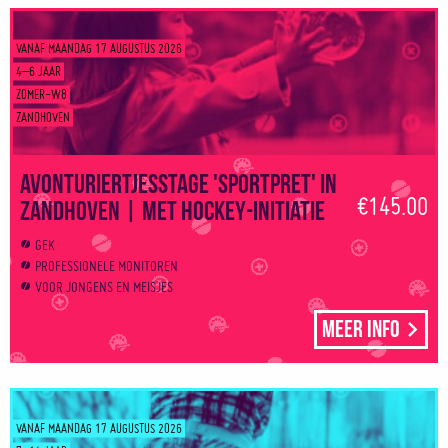
VANAF MAANDAG 17 AUGUSTUS 2026
4–6 JAAR
ZOMER-W8
ZANDHOVEN
Avonturiertjesstage 'Sportpret' in
€145.00
Zandhoven | Met hockey-initiatie
GEK
PROFESSIONELE MONITOREN
VOOR JONGENS EN MEISJES
Meer info
VANAF MAANDAG 17 AUGUSTUS 2026