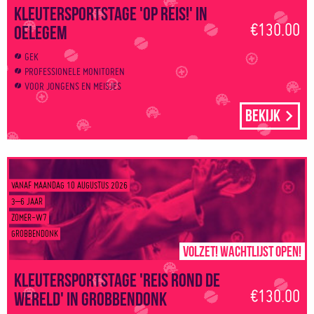
Kleutersportstage 'Op reis!' in
€130.00
Oelegem
GEK
PROFESSIONELE MONITOREN
VOOR JONGENS EN MEISJES
Bekijk
VANAF MAANDAG 10 AUGUSTUS 2026
3–6 JAAR
ZOMER-W7
GROBBENDONK
Volzet! Wachtlijst open!
Kleutersportstage 'Reis rond de
€130.00
wereld' in Grobbendonk