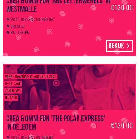
€130.00
Westmalle
VOOR JONGENS EN MEISJES
CREATIEF
KNUTSELEN
Bekijk
VANAF MAANDAG 10 AUGUSTUS 2026
6–12 JAAR
ZOMER-W7
OELEGEM
Crea & Omni Fun 'The Polar Express'
€130.00
in Oelegem
VOOR JONGENS EN MEISJES