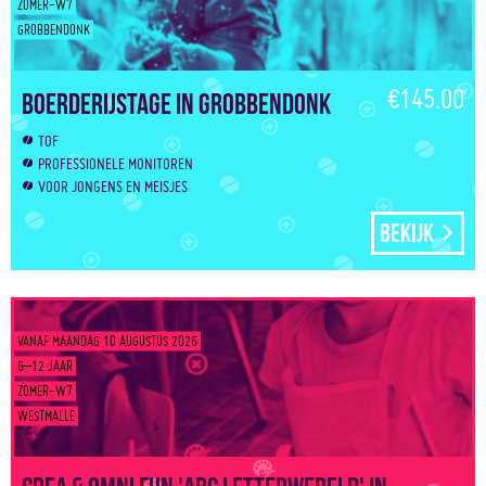
ZOMER-W7
GROBBENDONK
€145.00
Boerderijstage in Grobbendonk
TOF
PROFESSIONELE MONITOREN
VOOR JONGENS EN MEISJES
Bekijk
VANAF MAANDAG 10 AUGUSTUS 2026
6–12 JAAR
ZOMER-W7
WESTMALLE
Crea & Omni Fun 'ABC letterwereld' in