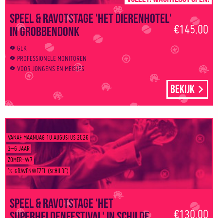
Speel & ravotstage 'Het dierenhotel'
€145.00
in Grobbendonk
GEK
PROFESSIONELE MONITOREN
VOOR JONGENS EN MEISJES
Bekijk
VANAF MAANDAG 10 AUGUSTUS 2026
3–6 JAAR
ZOMER-W7
’S-GRAVENWEZEL (SCHILDE)
Speel & Ravotstage 'Het
€130.00
superheldenfestival' in Schilde