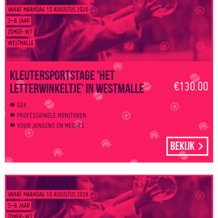
VANAF MAANDAG 10 AUGUSTUS 2026
3–6 JAAR
ZOMER-W7
WESTMALLE
Kleutersportstage 'Het
€130.00
letterwinkeltje' in Westmalle
GEK
PROFESSIONELE MONITOREN
VOOR JONGENS EN MEISJES
Bekijk
VANAF MAANDAG 10 AUGUSTUS 2026
3–6 JAAR
ZOMER-W7