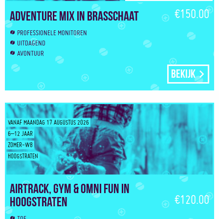
€150.00
Adventure Mix in Brasschaat
PROFESSIONELE MONITOREN
UITDAGEND
AVONTUUR
Bekijk
VANAF MAANDAG 17 AUGUSTUS 2026
6–12 JAAR
ZOMER-W8
HOOGSTRATEN
Airtrack, Gym & Omni Fun in
€120.00
Hoogstraten
TOF