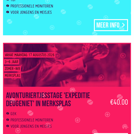
PROFESSIONELE MONITOREN
VOOR JONGENS EN MEISJES
Meer info
VANAF MAANDAG 17 AUGUSTUS 2026
3–6 JAAR
ZOMER-W8
MERKSPLAS
Avonturiertjesstage 'Expeditie
€40.00
Deugeniet' in Merksplas
GEK
PROFESSIONELE MONITOREN
VOOR JONGENS EN MEISJES