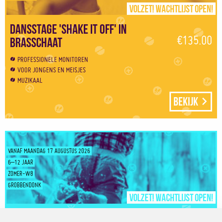
Volzet! Wachtlijst open!
Dansstage 'Shake it off' in
€135.00
Brasschaat
PROFESSIONELE MONITOREN
VOOR JONGENS EN MEISJES
MUZIKAAL
Bekijk
VANAF MAANDAG 17 AUGUSTUS 2026
6–12 JAAR
ZOMER-W8
GROBBENDONK
Volzet! Wachtlijst open!
Eco & Natuurstage in Grobbendonk |