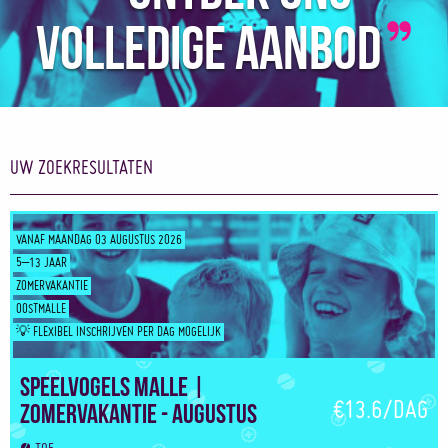
volledige aanbod
UW ZOEKRESULTATEN
VANAF MAANDAG 03 AUGUSTUS 2026
5–13 JAAR
ZOMERVAKANTIE
OOSTMALLE
💡 FLEXIBEL INSCHRIJVEN PER DAG MOGELIJK
Speelvogels Malle |
€13.6/DAG
Zomervakantie - Augustus