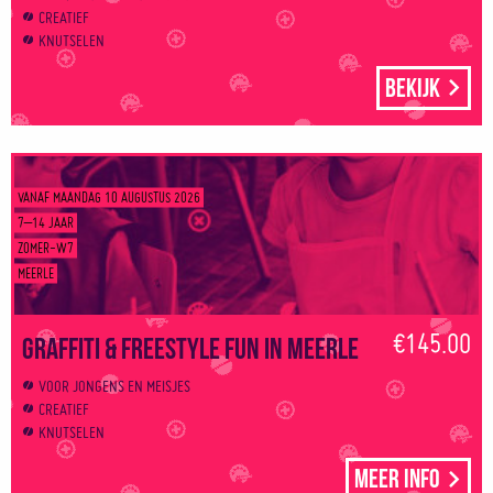
CREATIEF
KNUTSELEN
Bekijk
VANAF MAANDAG 10 AUGUSTUS 2026
7–14 JAAR
ZOMER-W7
MEERLE
€145.00
Graffiti & Freestyle Fun in Meerle
VOOR JONGENS EN MEISJES
CREATIEF
KNUTSELEN
Meer info