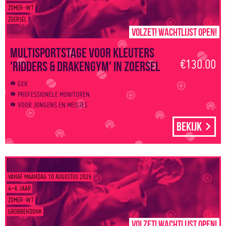
ZOMER-W7
ZOERSEL
Volzet! Wachtlijst open!
Multisportstage voor kleuters
€130.00
'Ridders & Drakengym' in Zoersel
GEK
PROFESSIONELE MONITOREN
VOOR JONGENS EN MEISJES
Bekijk
VANAF MAANDAG 10 AUGUSTUS 2026
4–6 JAAR
ZOMER-W7
GROBBENDONK
Volzet! Wachtlijst open!