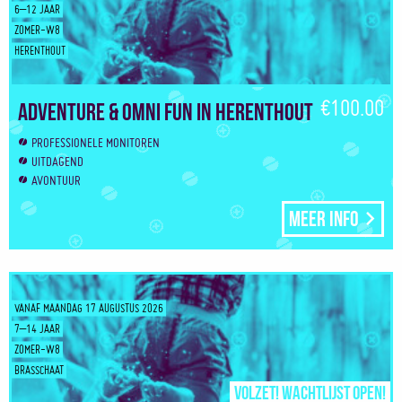
6–12 JAAR
ZOMER-W8
HERENTHOUT
€100.00
Adventure & Omni Fun in Herenthout
PROFESSIONELE MONITOREN
UITDAGEND
AVONTUUR
Meer info
VANAF MAANDAG 17 AUGUSTUS 2026
7–14 JAAR
ZOMER-W8
BRASSCHAAT
Volzet! Wachtlijst open!