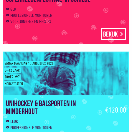
GEK
PROFESSIONELE MONITOREN
VOOR JONGENS EN MEISJES
Bekijk
VANAF MAANDAG 10 AUGUSTUS 2026
6–12 JAAR
ZOMER-W7
HOOGSTRATEN
Unihockey & Balsporten in
€120.00
Minderhout
LEUK
PROFESSIONELE MONITOREN