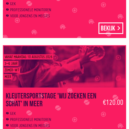
GEK
PROFESSIONELE MONITOREN
VOOR JONGENS EN MEISJES
Bekijk
VANAF MAANDAG 10 AUGUSTUS 2026
3–6 JAAR
ZOMER-W7
MEER
Kleutersportstage 'Wij zoeken een
€120.00
schat' in Meer
GEK
PROFESSIONELE MONITOREN
VOOR JONGENS EN MEISJES