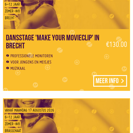
6–12 JAAR
ZOMER-W8
BRECHT
Dansstage 'Make your movieclip' in
€130.00
Brecht
PROFESSIONELE MONITOREN
VOOR JONGENS EN MEISJES
MUZIKAAL
Meer info
VANAF MAANDAG 17 AUGUSTUS 2026
6–12 JAAR
ZOMER-W8
BRASSCHAAT