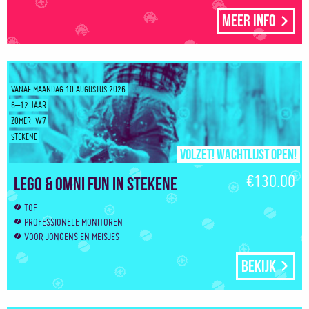
Meer info
VANAF MAANDAG 10 AUGUSTUS 2026
6–12 JAAR
ZOMER-W7
STEKENE
Volzet! Wachtlijst open!
€130.00
Lego & Omni Fun in Stekene
TOF
PROFESSIONELE MONITOREN
VOOR JONGENS EN MEISJES
Bekijk