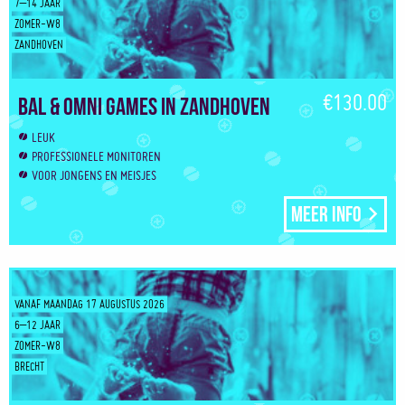
7–14 JAAR
ZOMER-W8
ZANDHOVEN
€130.00
Bal & Omni Games in Zandhoven
LEUK
PROFESSIONELE MONITOREN
VOOR JONGENS EN MEISJES
Meer info
VANAF MAANDAG 17 AUGUSTUS 2026
6–12 JAAR
ZOMER-W8
BRECHT