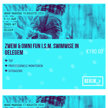
VANAF MAANDAG 10 AUGUSTUS 2026
5–12 JAAR
ZOMER-W7
OELEGEM
Zwem & Omni Fun i.s.m. Swimwise in
€190.00
Oelegem
TOF
PROFESSIONELE MONITOREN
UITDAGEND
Bekijk
VANAF MAANDAG 17 AUGUSTUS 2026