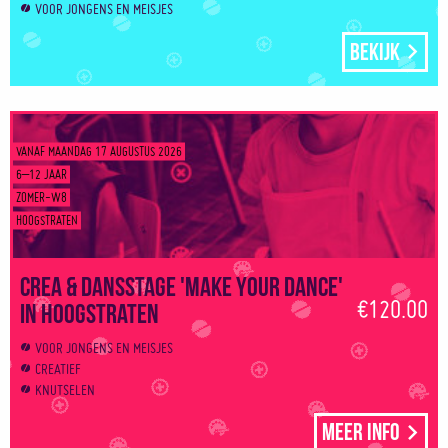
VOOR JONGENS EN MEISJES
Bekijk
VANAF MAANDAG 17 AUGUSTUS 2026
6–12 JAAR
ZOMER-W8
HOOGSTRATEN
Crea & Dansstage 'Make your dance'
€120.00
in Hoogstraten
VOOR JONGENS EN MEISJES
CREATIEF
KNUTSELEN
Meer info