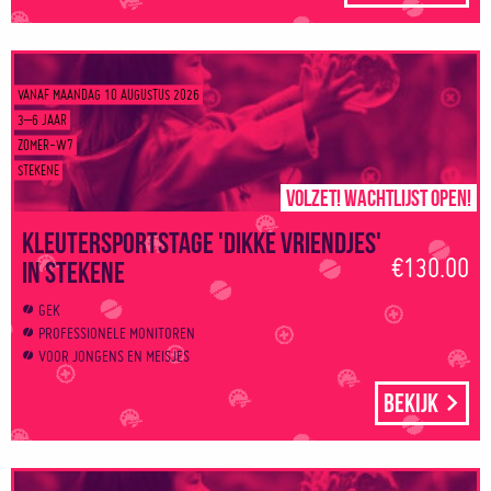
VANAF MAANDAG 10 AUGUSTUS 2026
3–6 JAAR
ZOMER-W7
STEKENE
Volzet! Wachtlijst open!
Kleutersportstage 'Dikke vriendjes'
€130.00
in Stekene
GEK
PROFESSIONELE MONITOREN
VOOR JONGENS EN MEISJES
Bekijk