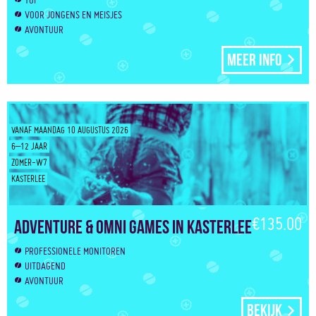
TOF
VOOR JONGENS EN MEISJES
AVONTUUR
Meer info
VANAF MAANDAG 10 AUGUSTUS 2026
6–12 JAAR
ZOMER-W7
KASTERLEE
€135.00
Adventure & Omni Games in Kasterlee
PROFESSIONELE MONITOREN
UITDAGEND
AVONTUUR
Bekijk