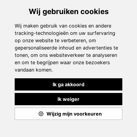
€145.00
Met bezoek aan Hidrodoe
TOF
PROFESSIONELE MONITOREN
VOOR JONGENS EN MEISJES
Bekijk
VANAF MAANDAG 17 AUGUSTUS 2026
6–12 JAAR
ZOMER-W8
KASTERLEE
Volzet! Wachtlijst open!
Glitter & Dancestage 'Disco Dancing'
€130.00
in Kasterlee
Toon filters
PROFESSIONELE MONITOREN