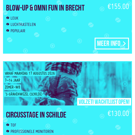
€155.00
Blow-Up & Omni Fun in Brecht
LEUK
LUCHTKASTELEN
POPULAIR
Meer info
VANAF MAANDAG 17 AUGUSTUS 2026
7–14 JAAR
ZOMER-W8
’S-GRAVENWEZEL (SCHILDE)
Volzet! Wachtlijst open!
€130.00
Circusstage in Schilde
TOF
PROFESSIONELE MONITOREN