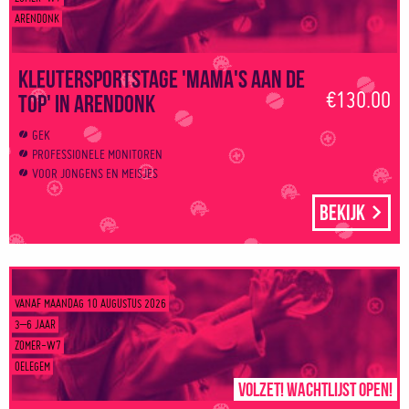
ARENDONK
Kleutersportstage 'Mama's aan de
€130.00
top' in Arendonk
GEK
PROFESSIONELE MONITOREN
VOOR JONGENS EN MEISJES
Bekijk
VANAF MAANDAG 10 AUGUSTUS 2026
3–6 JAAR
ZOMER-W7
OELEGEM
Volzet! Wachtlijst open!