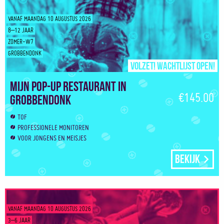
VANAF MAANDAG 10 AUGUSTUS 2026
8–12 JAAR
ZOMER-W7
GROBBENDONK
Volzet! Wachtlijst open!
Mijn pop-up restaurant in
€145.00
Grobbendonk
TOF
PROFESSIONELE MONITOREN
VOOR JONGENS EN MEISJES
Bekijk
VANAF MAANDAG 10 AUGUSTUS 2026
3–6 JAAR