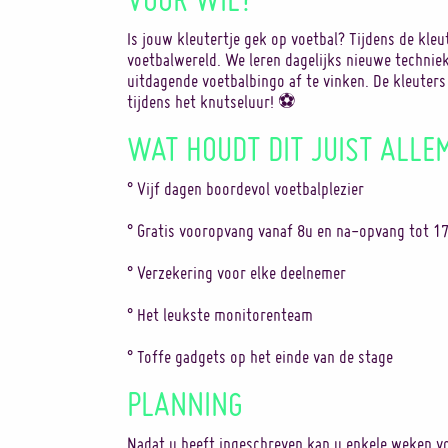
Is jouw kleutertje gek op voetbal? Tijdens de kle
voetbalwereld. We leren dagelijks nieuwe technie
uitdagende voetbalbingo af te vinken. De kleuters
tijdens het knutseluur! ⚽️
WAT HOUDT DIT JUIST ALLE
° Vijf dagen boordevol voetbalplezier
° Gratis vooropvang vanaf 8u en na-opvang tot 1
° Verzekering voor elke deelnemer
° Het leukste monitorenteam
° Toffe gadgets op het einde van de stage
PLANNING
Nadat u heeft ingeschreven kan u enkele weken vo