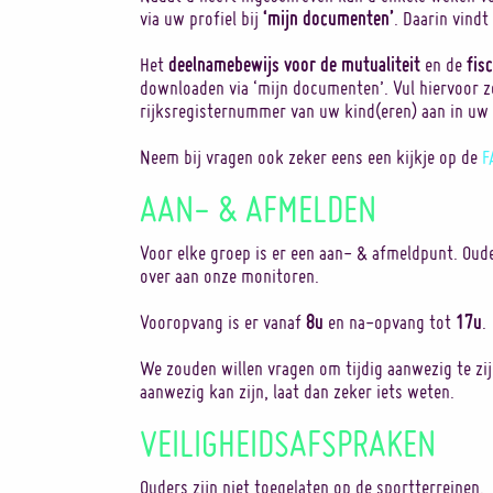
‘mijn documenten’
via uw profiel bij
. Daarin vindt
deelnamebewijs voor de mutualiteit
fis
Het
en de
downloaden via ‘mijn documenten’. Vul hiervoor 
rijksregisternummer van uw kind(eren) aan in uw 
Neem bij vragen ook zeker eens een kijkje op de
F
AAN- & AFMELDEN
Voor elke groep is er een aan- & afmeldpunt. Oud
over aan onze monitoren.
8u
17u
Vooropvang is er vanaf
en na-opvang tot
.
We zouden willen vragen om tijdig aanwezig te zijn
aanwezig kan zijn, laat dan zeker iets weten.
VEILIGHEIDSAFSPRAKEN
Ouders zijn niet toegelaten op de sportterreinen.