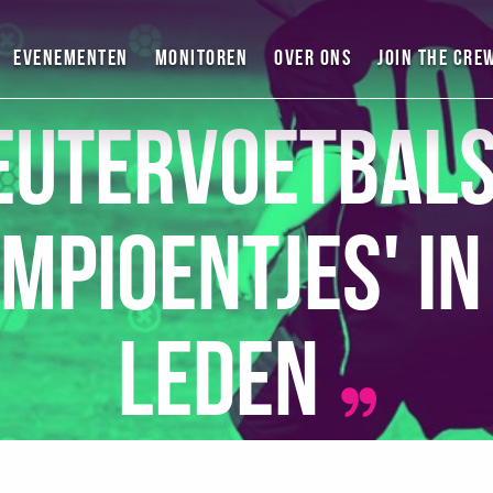
Evenementen
Monitoren
Over ons
Join the cre
eutervoetbals
mpioentjes' in
Leden