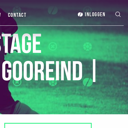
Inloggen
w
Contact
tage
 Gooreind |