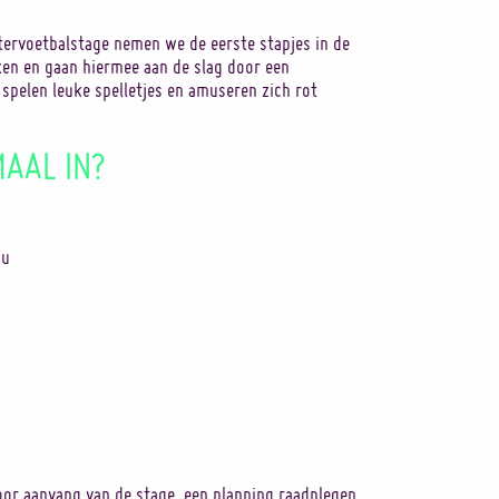
utervoetbalstage nemen we de eerste stapjes in de
ken en gaan hiermee aan de slag door een
 spelen leuke spelletjes en amuseren zich rot
MAAL IN?
7u
or aanvang van de stage, een planning raadplegen