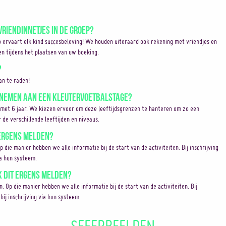
vriendinnetjes in de groep?
o ervaart elk kind succesbeleving! We houden uiteraard ook rekening met vriendjes en
en tijdens het plaatsen van uw boeking.
?
an te raden!
elnemen aan een Kleutervoetbalstage?
 met 6 jaar. We kiezen ervoor om deze leeftijdsgrenzen te hanteren om zo een
 de verschillende leeftijden en niveaus.
 ergens melden?
Op die manier hebben we alle informatie bij de start van de activiteiten. Bij inschrijving
ia hun systeem.
k dit ergens melden?
en. Op die manier hebben we alle informatie bij de start van de activiteiten. Bij
bij inschrijving via hun systeem.