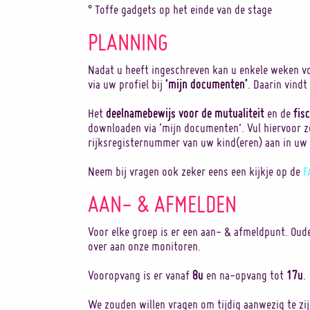
° Toffe gadgets op het einde van de stage
PLANNING
Nadat u heeft ingeschreven kan u enkele weken vo
‘mijn documenten’
via uw profiel bij
. Daarin vindt
deelnamebewijs voor de mutualiteit
fis
Het
en de
downloaden via ‘mijn documenten’. Vul hiervoor 
rijksregisternummer van uw kind(eren) aan in uw 
Neem bij vragen ook zeker eens een kijkje op de
F
AAN- & AFMELDEN
Voor elke groep is er een aan- & afmeldpunt. Oud
over aan onze monitoren.
8u
17u
Vooropvang is er vanaf
en na-opvang tot
.
We zouden willen vragen om tijdig aanwezig te zijn