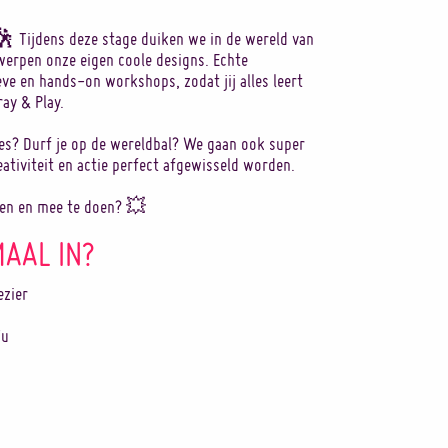
🕺 Tijdens deze stage duiken we in de wereld van
twerpen onze eigen coole designs. Echte
eve en hands-on workshops, zodat jij alles leert
ay & Play.
es? Durf je op de wereldbal? We gaan ook super
ativiteit en actie perfect afgewisseld worden.
ken en mee te doen? 💥
MAAL IN?
ezier
7u