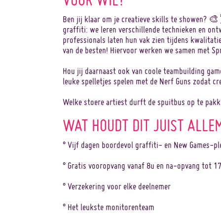
Ben jij klaar om je creatieve skills te showen? 
graffiti: we leren verschillende technieken en on
professionals laten hun vak zien tijdens kwalitati
van de besten! Hiervoor werken we samen met Spr
Hou jij daarnaast ook van coole teambuilding gam
leuke spelletjes spelen met de Nerf Guns zodat cre
Welke stoere artiest durft de spuitbus op te pak
WAT HOUDT DIT JUIST ALLE
° Vijf dagen boordevol graffiti- en New Games-pl
° Gratis vooropvang vanaf 8u en na-opvang tot 1
° Verzekering voor elke deelnemer
° Het leukste monitorenteam