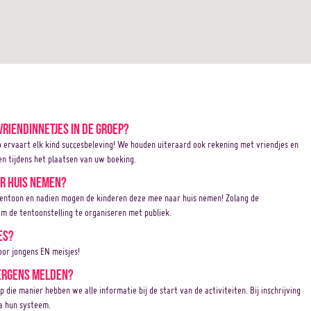
vriendinnetjes in de groep?
o ervaart elk kind succesbeleving! We houden uiteraard ook rekening met vriendjes en
en tijdens het plaatsen van uw boeking.
r huis nemen?
tentoon en nadien mogen de kinderen deze mee naar huis nemen! Zolang de
m de tentoonstelling te organiseren met publiek.
es?
or jongens EN meisjes!
 ergens melden?
Op die manier hebben we alle informatie bij de start van de activiteiten. Bij inschrijving
ia hun systeem.