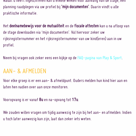
Nadat u heeft ingeschreven kan u enkele weken voor aanvang van de stage, een
planning raadplegen via uw profiel bij
‘mijn documenten’
. Daarin vindt u alle
praktische informatie.
Het
deelnamebewijs voor de mutualiteit
en de
fiscale attesten
kan u na afloop van
de stage downloaden via ‘mijn documenten’. Vul hiervoor zeker uw
rijksregisternummer en het rijksregisternummer van uw kind(eren) aan in uw
profiel.
Neem bij vragen ook zeker eens een kijkje op de
FAQ-pagina van Play & Sport
.
AAN- & AFMELDEN
Voor elke groep is er een aan- & afmeldpunt. Ouders melden hun kind hier aan en
laten hen nadien over aan onze monitoren.
Vooropvang is er vanaf
8u
en na-opvang tot
17u
.
We zouden willen vragen om tijdig aanwezig te zijn bij het aan- en afmelden. Indien
u toch later aanwezig kan zijn, laat dan zeker iets weten.