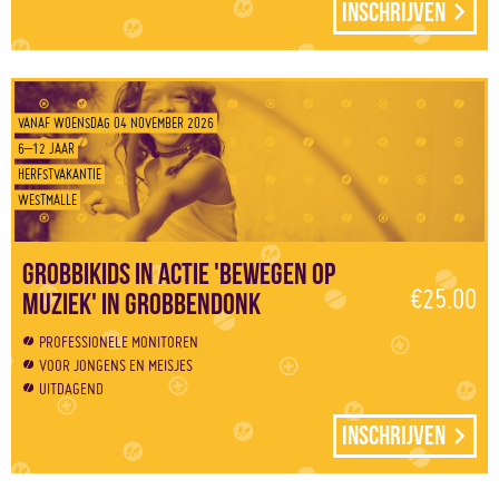
Inschrijven
VANAF WOENSDAG 04 NOVEMBER 2026
6–12 JAAR
HERFSTVAKANTIE
WESTMALLE
Grobbikids in actie 'Bewegen op
€25.00
muziek' in Grobbendonk
PROFESSIONELE MONITOREN
VOOR JONGENS EN MEISJES
UITDAGEND
Inschrijven