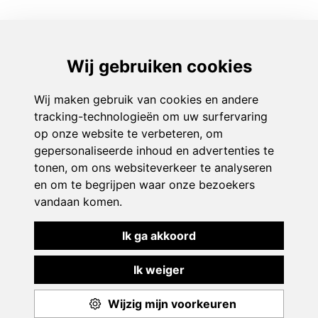
Play & Sport
Aanbod
Events
Monitoren
Over ons