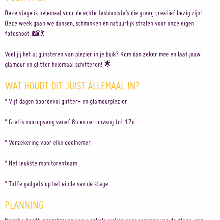
Deze stage is helemaal voor de echte fashionista’s die graag creatief bezig zijn!
Deze week gaan we dansen, schminken en natuurlijk stralen voor onze eigen
fotoshoot. 📸💃
Voel jij het al glinsteren van plezier in je buik? Kom dan zeker mee en laat jouw
glamour en glitter helemaal schitteren! 🌟
WAT HOUDT DIT JUIST ALLEMAAL IN?
° Vijf dagen boordevol glitter- en glamourplezier
° Gratis vooropvang vanaf 8u en na-opvang tot 17u
° Verzekering voor elke deelnemer
° Het leukste monitorenteam
° Toffe gadgets op het einde van de stage
PLANNING