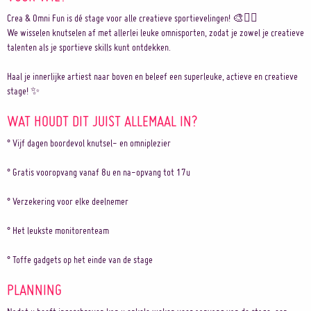
Crea & Omni Fun is dé stage voor alle creatieve sportievelingen! 🎨🤸‍♂️
We wisselen knutselen af met allerlei leuke omnisporten, zodat je zowel je creatieve
talenten als je sportieve skills kunt ontdekken.
Haal je innerlijke artiest naar boven en beleef een superleuke, actieve en creatieve
stage! ✨
WAT HOUDT DIT JUIST ALLEMAAL IN?
° Vijf dagen boordevol knutsel- en omniplezier
° Gratis vooropvang vanaf 8u en na-opvang tot 17u
° Verzekering voor elke deelnemer
° Het leukste monitorenteam
° Toffe gadgets op het einde van de stage
PLANNING