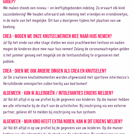
groep?
We maken steeds een niveau - en leeftijdsgebonden indeling. Zo ervaart elk kind
succesbeleving! We houden uiteraard ook rekening met vriendjes en vriendinnetjes,
in de mate van het mogelijke. Dit kan u doorgeven tijdens het plaatsen van uw
boeking.
Crea - Mogen we onze knutselwerken mee naar huis nemen?
Ja! Op het einde van elke stage stellen we onze prachtwerken tentoon en nadien
mogen de kinderen deze mee naar huis nemen! Zolang de coronamaatregelen gelden
is het jammer genoeg niet mogelijk om de tentoonstelling te organiseren met
publiek.
Crea - Doen we ook andere dingen als crea en knutselen?
Ja! De creatieve knutselmomenten worden afgewisseld met sportieve intermezzo's.
Verschillende omnisporten zullen hierbij aan bod komen!
Algemeen - Kan ik allergieën / intoleranties ergens melden?
Ja! Vul dit altijd in op uw profiel bij de gegevens van kinderen. Op die manier hebben
we alle informatie bij de start van de activiteiten. Bij inschrijving via een externe
partner, gelieve dit te melden bij inschrijving via hun systeem.
Algemeen - Mijn kind heeft extra noden, kan ik dit ergens melden?
Ja! Vul dit altijd in op uw profiel bij de gegevens van uw kinderen. Op die manier