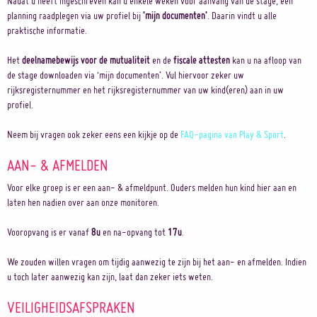
Nadat u heeft ingeschreven kan u enkele weken voor aanvang van de stage, een
planning raadplegen via uw profiel bij
‘mijn documenten’
. Daarin vindt u alle
praktische informatie.
Het
deelnamebewijs voor de mutualiteit
en de
fiscale attesten
kan u na afloop van
de stage downloaden via ‘mijn documenten’. Vul hiervoor zeker uw
rijksregisternummer en het rijksregisternummer van uw kind(eren) aan in uw
profiel.
Neem bij vragen ook zeker eens een kijkje op de
FAQ-pagina van Play & Sport
.
AAN- & AFMELDEN
Voor elke groep is er een aan- & afmeldpunt. Ouders melden hun kind hier aan en
laten hen nadien over aan onze monitoren.
Vooropvang is er vanaf
8u
en na-opvang tot
17u
.
We zouden willen vragen om tijdig aanwezig te zijn bij het aan- en afmelden. Indien
u toch later aanwezig kan zijn, laat dan zeker iets weten.
VEILIGHEIDSAFSPRAKEN