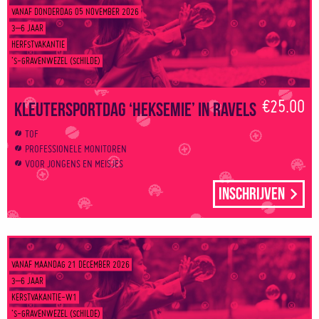
VANAF DONDERDAG 05 NOVEMBER 2026
3–6 JAAR
HERFSTVAKANTIE
’S-GRAVENWEZEL (SCHILDE)
€25.00
Kleutersportdag ‘Heksemie’ in Ravels
TOF
PROFESSIONELE MONITOREN
VOOR JONGENS EN MEISJES
Inschrijven
VANAF MAANDAG 21 DECEMBER 2026
3–6 JAAR
KERSTVAKANTIE-W1
’S-GRAVENWEZEL (SCHILDE)