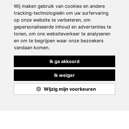
Play & Sport
Aanbod
Events
Monitoren
Over ons