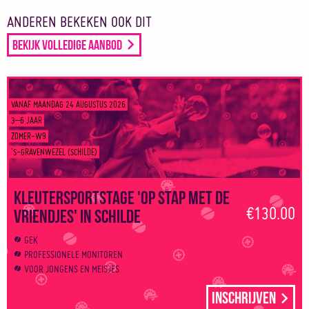
ANDEREN BEKEKEN OOK DIT
Bekijk volledige aanbod
VANAF MAANDAG 24 AUGUSTUS 2026
3–6 JAAR
ZOMER-W9
’S-GRAVENWEZEL (SCHILDE)
Kleutersportstage 'Op stap met de
€130.00
vriendjes' in Schilde
GEK
PROFESSIONELE MONITOREN
VOOR JONGENS EN MEISJES
Inschrijven