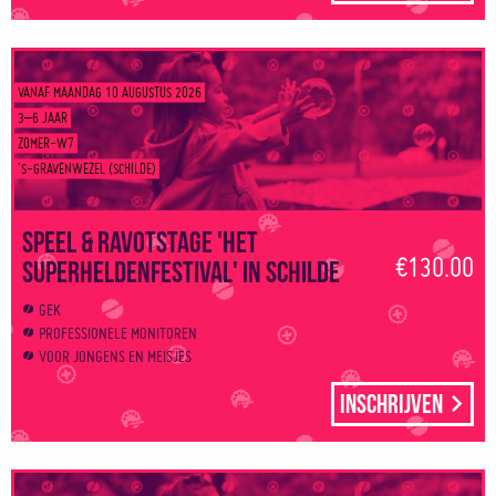
VANAF MAANDAG 10 AUGUSTUS 2026
3–6 JAAR
ZOMER-W7
’S-GRAVENWEZEL (SCHILDE)
Speel & Ravotstage 'Het
€130.00
superheldenfestival' in Schilde
GEK
PROFESSIONELE MONITOREN
VOOR JONGENS EN MEISJES
Inschrijven