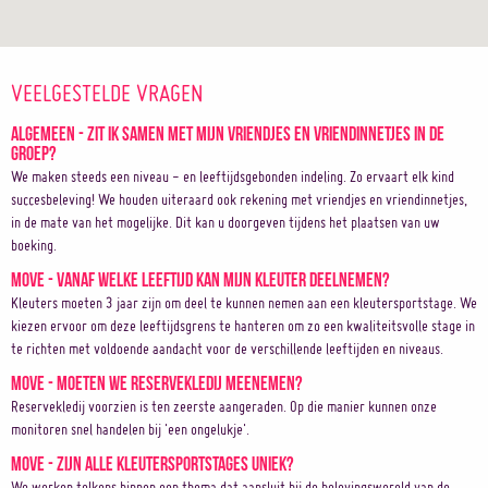
VEELGESTELDE VRAGEN
Algemeen - Zit ik samen met mijn vriendjes en vriendinnetjes in de
groep?
We maken steeds een niveau - en leeftijdsgebonden indeling. Zo ervaart elk kind
succesbeleving! We houden uiteraard ook rekening met vriendjes en vriendinnetjes,
in de mate van het mogelijke. Dit kan u doorgeven tijdens het plaatsen van uw
boeking.
Move - Vanaf welke leeftijd kan mijn kleuter deelnemen?
Kleuters moeten 3 jaar zijn om deel te kunnen nemen aan een kleutersportstage. We
kiezen ervoor om deze leeftijdsgrens te hanteren om zo een kwaliteitsvolle stage in
te richten met voldoende aandacht voor de verschillende leeftijden en niveaus.
Move - Moeten we reservekledij meenemen?
Reservekledij voorzien is ten zeerste aangeraden. Op die manier kunnen onze
monitoren snel handelen bij 'een ongelukje'.
Move - Zijn alle kleutersportstages uniek?
We werken telkens binnen een thema dat aansluit bij de belevingswereld van de