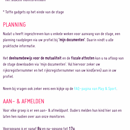
° Toffe gadgets op het einde van de stage
PLANNING
Nadat u heeft ingeschreven kan u enkele weken voor aanvang van de stage, een
planning raadplegen via uw profiel bij
‘mijn documenten’
. Daarin vindt u alle
praktische informatie.
Het
deelnamebewijs voor de mutualiteit
en de
fiscale attesten
kan u na afloop van
de stage downloaden via ‘mijn documenten’. Vul hiervoor zeker uw
rijksregisternummer en het rijksregisternummer van uw kind(eren) aan in uw
profiel.
Neem bij vragen ook zeker eens een kijkje op de
FAQ-pagina van Play & Sport
.
AAN- & AFMELDEN
Voor elke groep is er een aan- & afmeldpunt. Ouders melden hun kind hier aan en
laten hen nadien over aan onze monitoren.
Vooropvang is er vanaf
8u
en na-opvang tot
17u
.