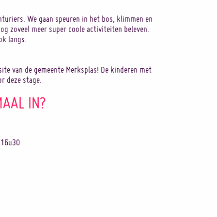
turiers. We gaan speuren in het bos, klimmen en
g zoveel meer super coole activiteiten beleven.
ok langs.
bsite van de gemeente Merksplas! De kinderen met
r deze stage.
MAAL IN?
t 16u30