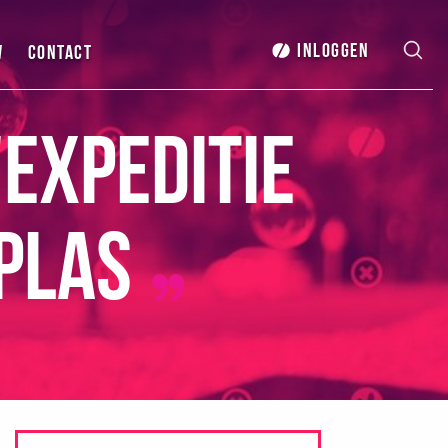
Inloggen
w
Contact
Expeditie
splas