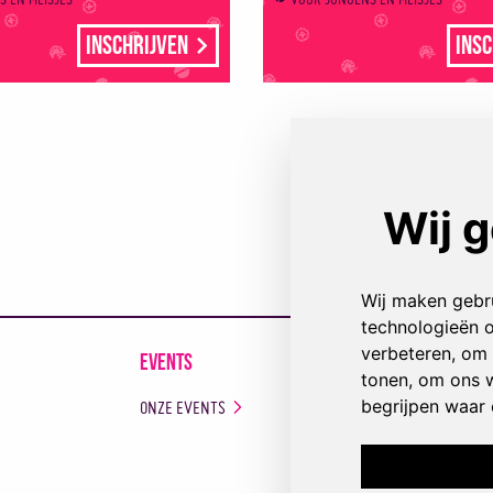
Inschrijven
Insc
Events
Monitoren
ONZE EVENTS
MONITORENPLAT
WORD MONITOR