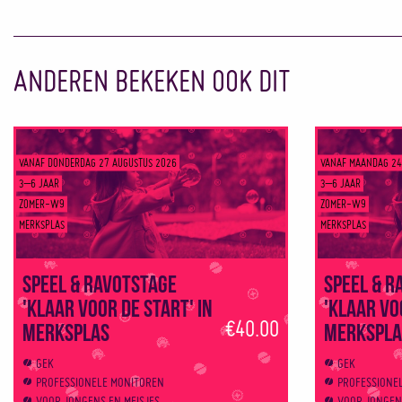
ANDEREN BEKEKEN OOK DIT
VANAF DONDERDAG 27 AUGUSTUS 2026
VANAF MAANDAG 24
3–6 JAAR
3–6 JAAR
ZOMER-W9
ZOMER-W9
MERKSPLAS
MERKSPLAS
Speel & Ravotstage
Speel & R
'Klaar voor de start' in
'Klaar vo
€40.00
Merksplas
Merkspla
GEK
GEK
PROFESSIONELE MONITOREN
PROFESSIONE
VOOR JONGENS EN MEISJES
VOOR JONGENS