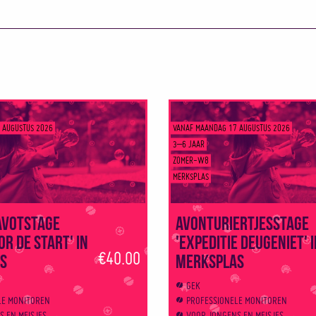
 AUGUSTUS 2026
VANAF MAANDAG 17 AUGUSTUS 2026
3–6 JAAR
ZOMER-W8
MERKSPLAS
avotstage
Avonturiertjesstage
or de start' in
'Expeditie Deugeniet' 
€40.00
s
Merksplas
GEK
LE MONITOREN
PROFESSIONELE MONITOREN
 EN MEISJES
VOOR JONGENS EN MEISJES