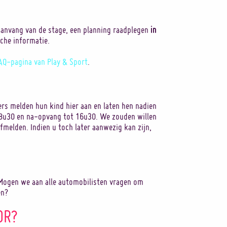
in
aanvang van de stage, een planning raadplegen
sche informatie.
AQ-pagina van Play & Sport
.
ers melden hun kind hier aan en laten hen nadien
 8u30 en na-opvang tot 16u30. We zouden willen
afmelden. Indien u toch later aanwezig kan zijn,
. Mogen we aan alle automobilisten vragen om
en?
OR?