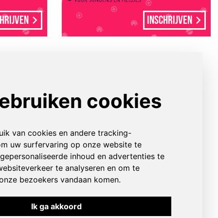
hrijven
Inschrijven
Over ons
FORM
CONTACTFORMULIER
CONTACTGEGEVENS
ONZE LOCATIES