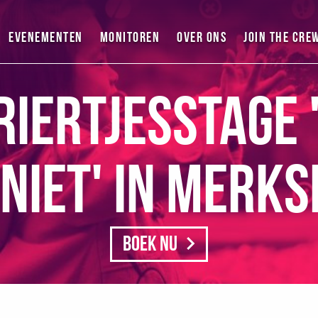
Evenementen
Monitoren
Over ons
Join the cre
iertjesstage '
niet' in Merk
Boek nu