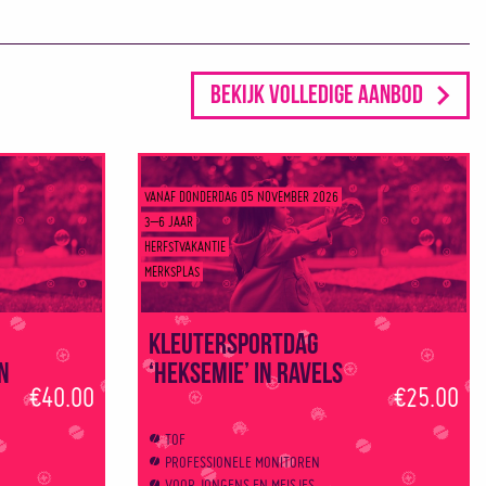
Bekijk volledige aanbod
VANAF DONDERDAG 05 NOVEMBER 2026
3–6 JAAR
HERFSTVAKANTIE
MERKSPLAS
Kleutersportdag
in
‘Heksemie’ in Ravels
€40.00
€25.00
TOF
PROFESSIONELE MONITOREN
VOOR JONGENS EN MEISJES