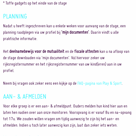
° Toffe gadgets op het einde van de stage
PLANNING
Nadat u heeft ingeschreven kan u enkele weken voor aanvang van de stage, een
planning raadplegen via uw profiel bij
‘mijn documenten’
. Daarin vindt u alle
praktische informatie.
Het
deelnamebewijs voor de mutualiteit
en de
fiscale attesten
kan u na afloop van
de stage downloaden via ‘mijn documenten’. Vul hiervoor zeker uw
rijksregisternummer en het rijksregisternummer van uw kind(eren) aan in uw
profiel.
Neem bij vragen ook zeker eens een kijkje op de
FAQ-pagina van Play & Sport
.
AAN- & AFMELDEN
Voor elke groep is er een aan- & afmeldpunt. Ouders melden hun kind hier aan en
laten hen nadien over aan onze monitoren. Vooropvang is er vanaf 8u en na-opvang
tot 17u. We zouden willen vragen om tijdig aanwezig te zijn bij het aan- en
afmelden. Indien u toch later aanwezig kan zijn, laat dan zeker iets weten.