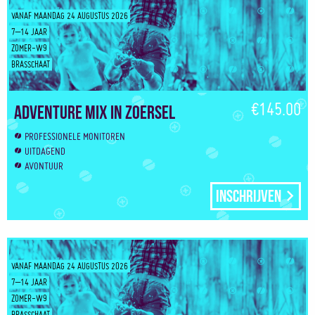
VANAF MAANDAG 24 AUGUSTUS 2026
7–14 JAAR
ZOMER-W9
BRASSCHAAT
€145.00
Adventure Mix in Zoersel
PROFESSIONELE MONITOREN
UITDAGEND
AVONTUUR
Inschrijven
VANAF MAANDAG 24 AUGUSTUS 2026
7–14 JAAR
ZOMER-W9
BRASSCHAAT