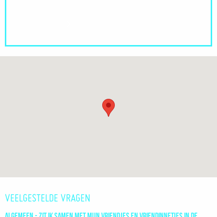
Wachtlijst
VEELGESTELDE VRAGEN
Algemeen - Zit ik samen met mijn vriendjes en vriendinnetjes in de