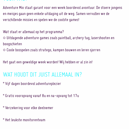
Adventure Mix staat garant voor een week boordevol avontuur. De stoere jongens
en meisjes gaan geen enkele uitdaging uit de weg. Samen vervullen we de
verschillende missies en spelen we de coolste games!
Wat staat er allemaal op het programma?
○ Uitdagende adventure games zoals paintball, archery tag, lasershooten en
boogschieten
○ Coole bosspelen zoals stratego, kampen bouwen en leren sjorren
Het gaat een geweldige week worden! Wij hebben er al zin in!
WAT HOUDT DIT JUIST ALLEMAAL IN?
° Vijf dagen boordevol adventureplezier
° Gratis vooropvang vanaf 8u en na-opvang tot 17u
° Verzekering voor elke deelnemer
° Het leukste monitorenteam