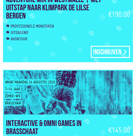
uitstap naar klimpark De Lilse
€190.00
Bergen
PROFESSIONELE MONITOREN
UITDAGEND
AVONTUUR
Inschrijven
VANAF MAANDAG 24 AUGUSTUS 2026
7–14 JAAR
ZOMER-W9
BRASSCHAAT
Interactive & Omni Games in
€145.00
Brasschaat