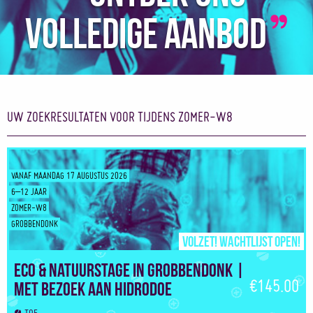
volledige aanbod
UW ZOEKRESULTATEN
VOOR TIJDENS ZOMER-W8
VANAF MAANDAG 17 AUGUSTUS 2026
6–12 JAAR
ZOMER-W8
GROBBENDONK
Volzet! Wachtlijst open!
Eco & Natuurstage in Grobbendonk |
€145.00
Met bezoek aan Hidrodoe