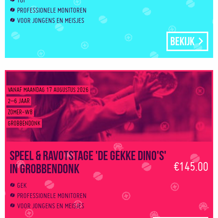
TOF
PROFESSIONELE MONITOREN
VOOR JONGENS EN MEISJES
Bekijk
VANAF MAANDAG 17 AUGUSTUS 2026
2–6 JAAR
ZOMER-W8
GROBBENDONK
Speel & Ravotstage 'De gekke dino's'
€145.00
in Grobbendonk
GEK
PROFESSIONELE MONITOREN
VOOR JONGENS EN MEISJES